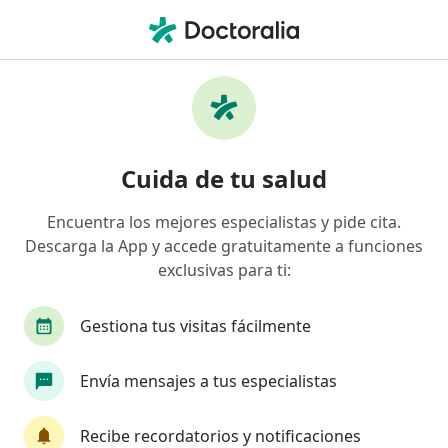
Men
Hernia Inguinal • Neiva, Huila
Filtros
• 1
Mapa
Especialistas en Hernia inguinal en Neiva
Cuida de tu salud
Encuentra los mejores especialistas y pide cita.
¿Qué especialidad estás buscando?
Descarga la App y accede gratuitamente a funciones
Cirujano general
Anestesiólogo
Oncólog
exclusivas para ti:
Gestiona tus visitas fácilmente
Envía mensajes a tus especialistas
Recibe recordatorios y notificaciones