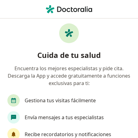
Men
Hernia • Barranquilla, Atlántico
Filtros
• 1
Seguro
Mapa
Especialistas en Hernia en Barranquilla
Cuida de tu salud
Encuentra los mejores especialistas y pide cita.
¿Qué especialidad estás buscando?
Descarga la App y accede gratuitamente a funciones
Cirujano general
Urólogo
Anestesiólogo
exclusivas para ti:
Gestiona tus visitas fácilmente
Envía mensajes a tus especialistas
Recibe recordatorios y notificaciones