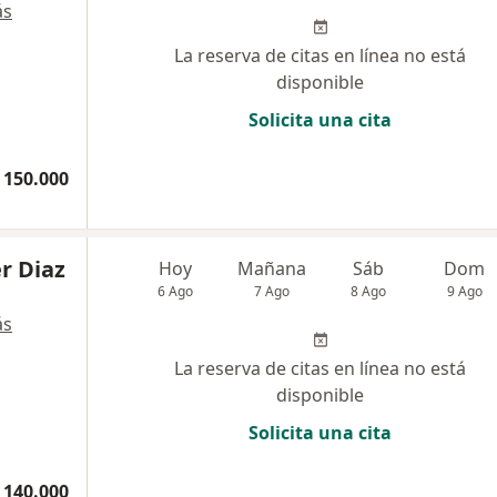
ás
La reserva de citas en línea no está
disponible
Solicita una cita
 150.000
r Diaz
Hoy
Mañana
Sáb
Dom
6 Ago
7 Ago
8 Ago
9 Ago
ás
La reserva de citas en línea no está
disponible
Solicita una cita
 140.000