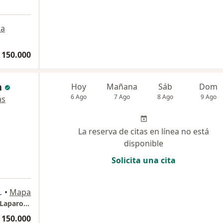
a
 150.000
a
Hoy
Mañana
Sáb
Dom
6 Ago
7 Ago
8 Ago
9 Ago
ás
La reserva de citas en línea no está
disponible
Solicita una cita
 Barranquilla
•
Mapa
Consulta especializada en Cirugía General y Laparoscopia
 150.000