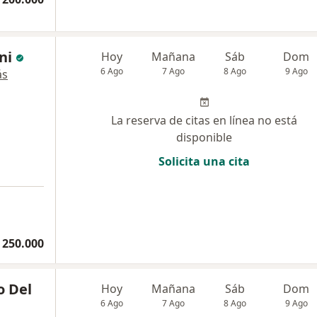
ni
Hoy
Mañana
Sáb
Dom
6 Ago
7 Ago
8 Ago
9 Ago
ás
La reserva de citas en línea no está
disponible
Solicita una cita
 250.000
o Del
Hoy
Mañana
Sáb
Dom
6 Ago
7 Ago
8 Ago
9 Ago