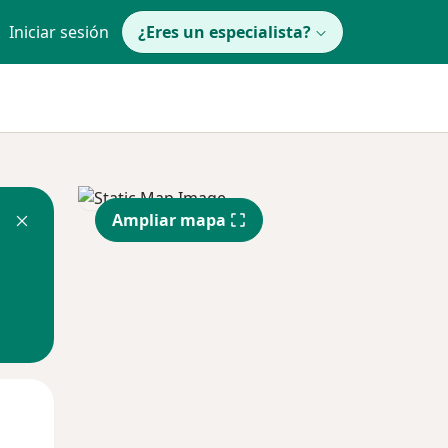
Iniciar sesión
¿Eres un especialista?
Ampliar mapa
Lun
Mar
Mié
10 Ago
11 Ago
12 Ago