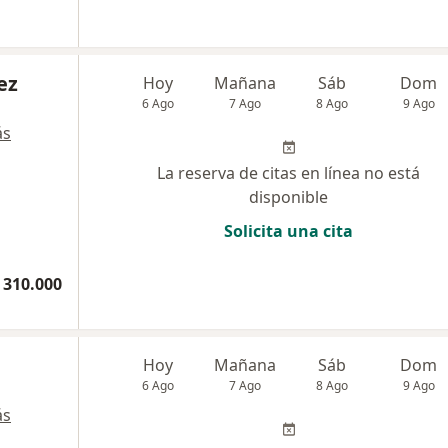
ez
Hoy
Mañana
Sáb
Dom
6 Ago
7 Ago
8 Ago
9 Ago
ás
La reserva de citas en línea no está
disponible
Solicita una cita
 310.000
Hoy
Mañana
Sáb
Dom
6 Ago
7 Ago
8 Ago
9 Ago
ás