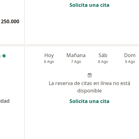
Solicita una cita
 250.000
a
Hoy
Mañana
Sáb
Dom
6 Ago
7 Ago
8 Ago
9 Ago
La reserva de citas en línea no está
disponible
sidad
Solicita una cita