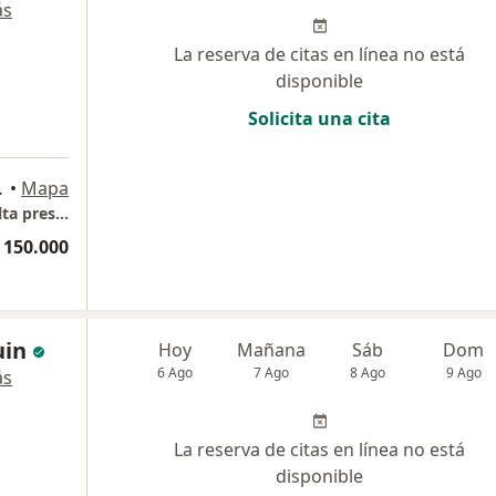
ás
La reserva de citas en línea no está
disponible
Solicita una cita
 Puerto Colombia
•
Mapa
Clinica Portoazul-Dr.Andres Hanssen (consulta presencial)
 150.000
uin
Hoy
Mañana
Sáb
Dom
6 Ago
7 Ago
8 Ago
9 Ago
ás
La reserva de citas en línea no está
disponible