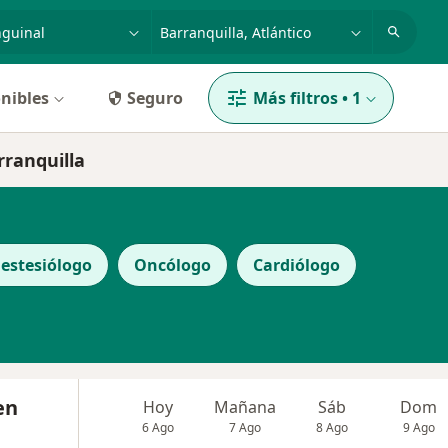
dad, enfermedad o nombre
p. ej. Bogotá
nibles
Seguro
Más filtros
•
1
rranquilla
estesiólogo
Oncólogo
Cardiólogo
en
Hoy
Mañana
Sáb
Dom
6 Ago
7 Ago
8 Ago
9 Ago