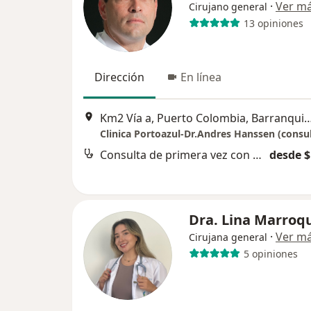
·
Ver m
Cirujano general
13 opiniones
Dirección
En línea
Km2 Vía a, Puerto Colombia, Barranquilla, Atlántico,
Consulta de primera vez con cirugía gastrointestinal
desde $
Dra. Lina Marroq
·
Ver m
Cirujana general
5 opiniones