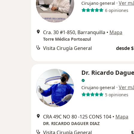
·
Ver m
Cirujano general
6 opiniones
Cra. 30 #1-850, Barranquilla
•
Mapa
Torre Médica Portoazul
Visita Cirugía General
desde $
Dr. Ricardo Dague
·
Ver m
Cirujano general
5 opiniones
CRA 49C NO 80 -125 CONS 104
•
Mapa
DR. RICARDO DAGUER DIAZ
Visita Cirugía General
$