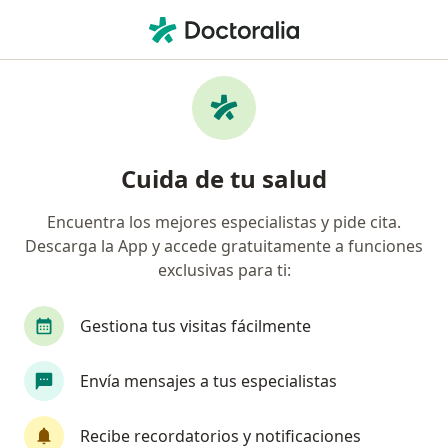
Men
Dolor Abdominal Agudo • Barranquilla, Atlántico
Filtros
• 1
Seguro
Mapa
Especialistas en Dolor abdominal agudo en
Cuida de tu salud
Barranquilla
Encuentra los mejores especialistas y pide cita.
Descarga la App y accede gratuitamente a funciones
¿Qué especialidad estás buscando?
exclusivas para ti:
Cirujano general
Anestesiólogo
Oncólog
Gestiona tus visitas fácilmente
Envía mensajes a tus especialistas
Recibe recordatorios y notificaciones