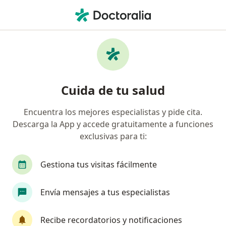
Men
Epidemiólogo • Bogotá, Cundinamarca
Filtros
Seguro
Mapa
Epidemiólogos en Bogotá
Cuida de tu salud
Encuentra los mejores especialistas y pide cita.
¿Cuál es tu compañía aseguradora?
Descarga la App y accede gratuitamente a funciones
Axa Colpatria Medicina Prepagada S.A.
exclusivas para ti:
Gestiona tus visitas fácilmente
Envía mensajes a tus especialistas
Recibe recordatorios y notificaciones