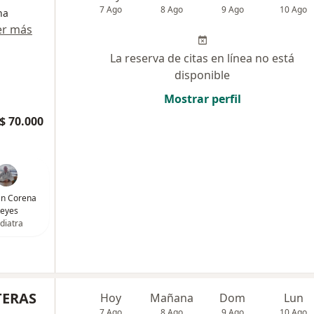
7 Ago
8 Ago
9 Ago
10 Ago
na
er más
La reserva de citas en línea no está
disponible
Mostrar perfil
$ 70.000
ván Corena
eyes
diatra
TERAS
Hoy
Mañana
Dom
Lun
7 Ago
8 Ago
9 Ago
10 Ago