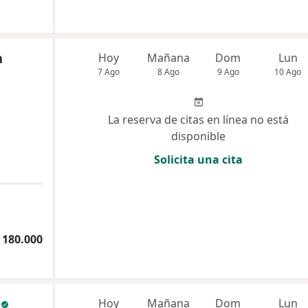
a
Hoy
Mañana
Dom
Lun
7 Ago
8 Ago
9 Ago
10 Ago
La reserva de citas en línea no está
disponible
Solicita una cita
 180.000
c
Hoy
Mañana
Dom
Lun