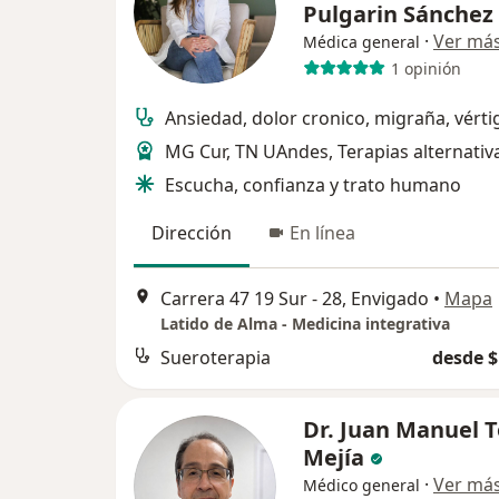
Pulgarin Sánchez
·
Ver má
Médica general
1 opinión
Ansiedad, dolor cronico, migraña, vérti
MG Cur, TN UAndes, Terapias alternati
Escucha, confianza y trato humano
Dirección
En línea
Carrera 47 19 Sur - 28, Envigado
•
Mapa
Latido de Alma - Medicina integrativa
Sueroterapia
desde $
Dr. Juan Manuel 
Mejía
·
Ver má
Médico general