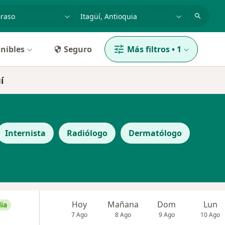
dad, enfermedad o nombre
p. ej. Bogotá
nibles
Seguro
Más filtros
•
1
í
Internista
Radiólogo
Dermatólogo
Hoy
Mañana
Dom
Lun
ia
7 Ago
8 Ago
9 Ago
10 Ago