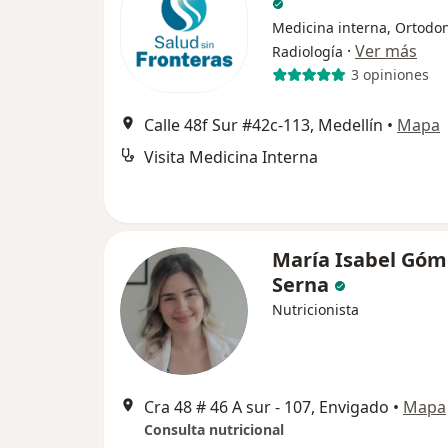
Medicina interna, Ortodon
·
Ver más
Radiología
3 opiniones
Calle 48f Sur #42c-113, Medellín
•
Mapa
Visita Medicina Interna
María Isabel Góm
Serna
Nutricionista
Cra 48 # 46 A sur - 107, Envigado
•
Mapa
Consulta nutricional