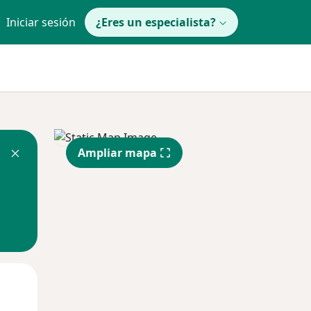
Iniciar sesión
¿Eres un especialista?
Ampliar mapa
Mar
Mié
Jue
11 Ago
12 Ago
13 Ago