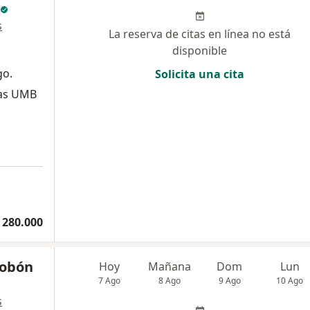
s
La reserva de citas en línea no está
disponible
go.
Solicita una cita
vas UMB
 280.000
Tobón
Hoy
Mañana
Dom
Lun
7 Ago
8 Ago
9 Ago
10 Ago
s