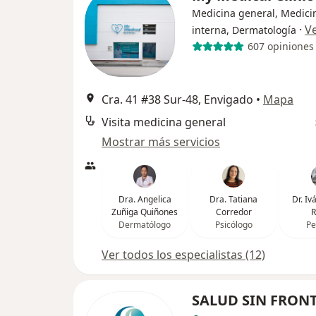
Medicina general, Medici
·
V
interna, Dermatología
607 opiniones
Cra. 41 #38 Sur-48, Envigado
•
Mapa
Visita medicina general
Mostrar más servicios
Dra. Angelica
Dra. Tatiana
Dr. I
Zuñiga Quiñones
Corredor
R
Dermatólogo
Psicólogo
Pe
Ver todos los especialistas (12)
SALUD SIN FRON