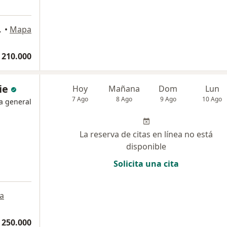
quia, Envigado
•
Mapa
 210.000
ie
Hoy
Mañana
Dom
Lun
7 Ago
8 Ago
9 Ago
10 Ago
a general
La reserva de citas en línea no está
disponible
Solicita una cita
a
 250.000