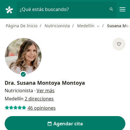
Men
¿Qué estás buscando?
Página De Inicio
Nutricionista
Medellín
Susana Mo
Cambiar de ciud
Dra.
Susana Montoya Montoya
sobre las especializaciones
Nutricionista
·
Ver más
Medellín
2 direcciones
46 opiniones
Agendar cita