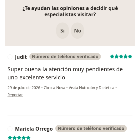
¿Te ayudan las opiniones a decidir qué
especialistas visitar?
Si
No
Judit
Número de teléfono verificado
J
Super buena la atención muy pendientes de
uno excelente servicio
29 de julio de 2026
•
Clinica Nova
•
Visita Nutrición y Dietética
•
en opinión del usuario Judit
Reportar
Mariela Orrego
Número de teléfono verificado
M