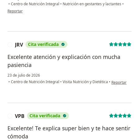
•
Centro de Nutrición Integral
•
Nutrición en gestantes y lactantes
•
en opinión del usuario Vero Pino
Reportar
JRV
Cita verificada
J
Excelente atención y explicación con mucha
pasiencia
23 de julio de 2026
en opinión del u
•
Centro de Nutrición Integral
•
Visita Nutrición y Dietética
•
Reportar
VPB
Cita verificada
V
Excelente! Te explica super bien y te hace sentir
cómoda