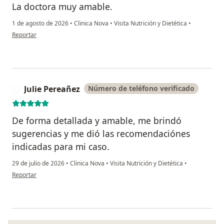
La doctora muy amable.
1 de agosto de 2026
•
Clinica Nova
•
Visita Nutrición y Dietética
•
en opinión del usuario Diana Marcela Restrepo Bermudez
Reportar
Julie Pereañez
Número de teléfono verificado
J
De forma detallada y amable, me brindó
sugerencias y me dió las recomendaciónes
indicadas para mi caso.
29 de julio de 2026
•
Clinica Nova
•
Visita Nutrición y Dietética
•
en opinión del usuario Julie Pereañez
Reportar