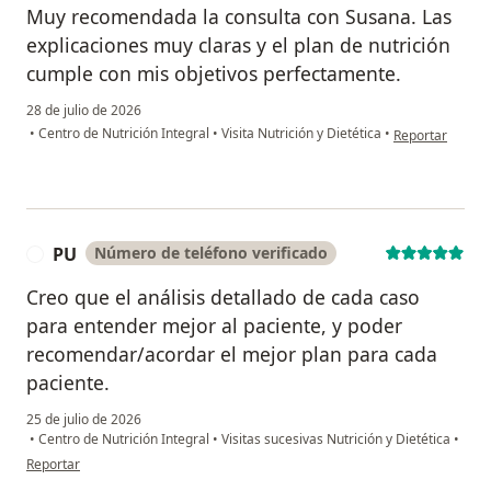
Muy recomendada la consulta con Susana. Las
explicaciones muy claras y el plan de nutrición
cumple con mis objetivos perfectamente.
28 de julio de 2026
en opinión del 
•
Centro de Nutrición Integral
•
Visita Nutrición y Dietética
•
Reportar
PU
Número de teléfono verificado
P
Creo que el análisis detallado de cada caso
para entender mejor al paciente, y poder
recomendar/acordar el mejor plan para cada
paciente.
25 de julio de 2026
•
Centro de Nutrición Integral
•
Visitas sucesivas Nutrición y Dietética
•
en opinión del usuario PU
Reportar