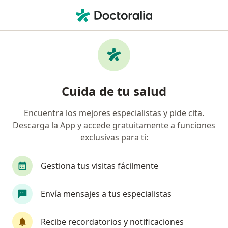
Men
Hipermenorrea • Bogotá, Cundinamarca
Filtros
• 1
Seguro
Mapa
Especialistas en Hipermenorrea en Bogotá
Cuida de tu salud
Encuentra los mejores especialistas y pide cita.
¿Qué especialidad estás buscando?
Descarga la App y accede gratuitamente a funciones
Ginecólogo
Fisioterapeuta
Sexólogo
exclusivas para ti:
Gestiona tus visitas fácilmente
Envía mensajes a tus especialistas
Recibe recordatorios y notificaciones