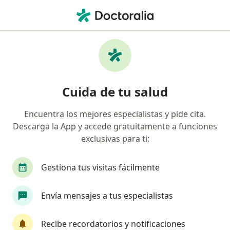
Men
Hipermetropía • Dosquebradas, Risaralda
Filtros
• 1
Seguro
Mapa
Especialistas en Hipermetropía en
Cuida de tu salud
Dosquebradas
Encuentra los mejores especialistas y pide cita.
Descarga la App y accede gratuitamente a funciones
¿Qué especialidad estás buscando?
exclusivas para ti:
Optómetra
Oftalmólogo
Gestiona tus visitas fácilmente
Envía mensajes a tus especialistas
Recibe recordatorios y notificaciones