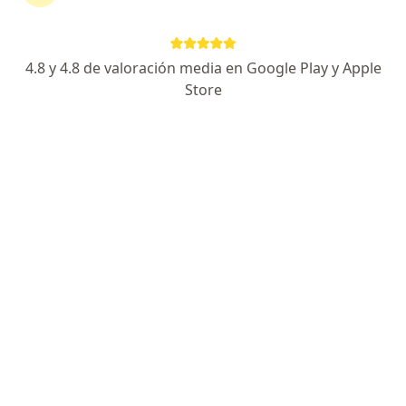
continuar tu tratamiento sin salir de casa. Si lo
necesitas, también puedes reservar una cita
presencial.
4.8 y 4.8 de valoración media en Google Play y Apple
Store
Mostrar especialistas
¿Cómo funciona?
Expertos en miopía
Lizeth Paola Ariza Duran
Optómetra
Bucaramanga