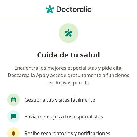
Men
¿Qué estás buscando?
Página De Inicio
Enfermedades
Miopía
Miopía - Información, expertos y
Cuida de tu salud
preguntas frecuentes
Encuentra los mejores especialistas y pide cita.
Descarga la App y accede gratuitamente a funciones
exclusivas para ti:
Información
Pregunta al Experto
Gestiona tus visitas fácilmente
Envía mensajes a tus especialistas
No descuides tu salud
Escoge la consulta en línea para empezar o
Recibe recordatorios y notificaciones