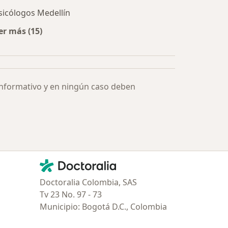
sicólogos Medellín
er más (15)
Más en esta categoría: Especialistas más solicitados
informativo y en ningún caso deben
Contacto
Doctoralia - Página de inicio
Doctoralia Colombia, SAS
Tv 23 No. 97 - 73
Municipio: Bogotá D.C., Colombia