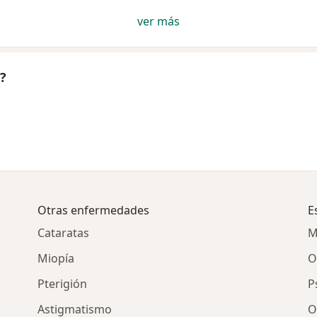
ver más
?
Otras enfermedades
E
Cataratas
M
Miopía
O
Pterigión
P
Astigmatismo
O