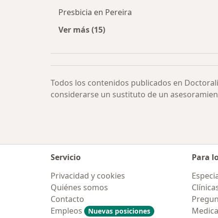
Presbicia en Pereira
Ver más (15)
Más en esta categoría: Presbicia po
Todos los contenidos publicados en Doctoral
considerarse un sustituto de un asesoramien
Servicio
Para l
Privacidad y cookies
Especia
Quiénes somos
Clínica
Contacto
Pregun
Empleos
Medic
Nuevas posiciones