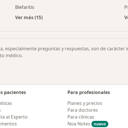
Blefaritis
P
Ver más (15)
V
r ciudad
Más en esta categoría: Otras enfermedades
ia, especialmente preguntas y respuestas, son de carácter 
to médico.
os pacientes
Para profesionales
listas
Planes y precios
s
Para doctores
ta al Experto
Para clinicas
amentos
Noa Notes
nuevo