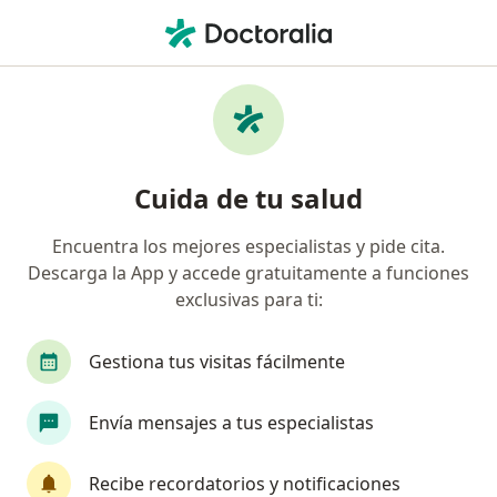
Men
Hiperparatiroidismo • Ibagué, Tolima
Filtros
• 1
Mapa
Especialistas en Hiperparatiroidismo en
Cuida de tu salud
Ibagué
Encuentra los mejores especialistas y pide cita.
Descarga la App y accede gratuitamente a funciones
¿Qué especialidad estás buscando?
exclusivas para ti:
Internista
Nutricionista
Endocrinólogo
Gestiona tus visitas fácilmente
Envía mensajes a tus especialistas
Recibe recordatorios y notificaciones