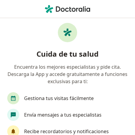
Men
Hipertensión Arterial • Tuluá, Valle del Cauca
Filtros
• 1
Seguro
Mapa
Especialistas en Hipertensión arterial en
Cuida de tu salud
Tuluá
Encuentra los mejores especialistas y pide cita.
Descarga la App y accede gratuitamente a funciones
¿Qué especialidad estás buscando?
exclusivas para ti:
Médico general
Cardiólogo
Internista
Gestiona tus visitas fácilmente
Envía mensajes a tus especialistas
Recibe recordatorios y notificaciones