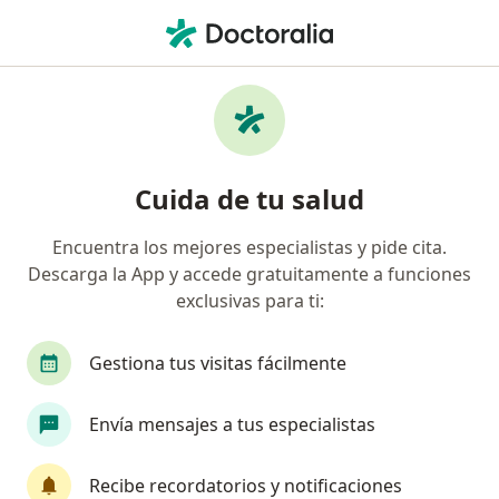
Men
¿Qué estás buscando?
Página De Inicio
Enfermedades
Insomnio
Insomnio - Información,
Cuida de tu salud
expertos y preguntas frecuentes
Encuentra los mejores especialistas y pide cita.
Descarga la App y accede gratuitamente a funciones
exclusivas para ti:
Información
Pregunta al Experto
Gestiona tus visitas fácilmente
Envía mensajes a tus especialistas
No descuides tu salud
Escoge la consulta en línea para empezar o
Recibe recordatorios y notificaciones