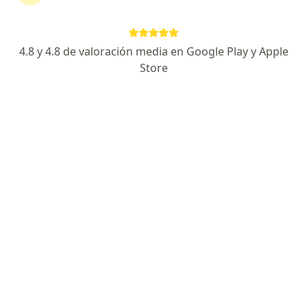
continuar tu tratamiento sin salir de casa. Si lo
necesitas, también puedes reservar una cita
presencial.
4.8 y 4.8 de valoración media en Google Play y Apple
Store
Mostrar especialistas
¿Cómo funciona?
Expertos en insomnio
Carlos Gómez Padilla
Psiquiatra
Bogotá