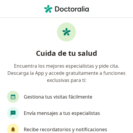
Men
Implantes Dentales • Manizales, Caldas
Filtros
• 1
Seguro
Mapa
Especialistas en Implantes dentales en
Cuida de tu salud
Manizales
Encuentra los mejores especialistas y pide cita.
Descarga la App y accede gratuitamente a funciones
¿Qué especialidad estás buscando?
exclusivas para ti:
Odontólogo
Cirujano maxilofacial
Odont
Gestiona tus visitas fácilmente
Envía mensajes a tus especialistas
Recibe recordatorios y notificaciones