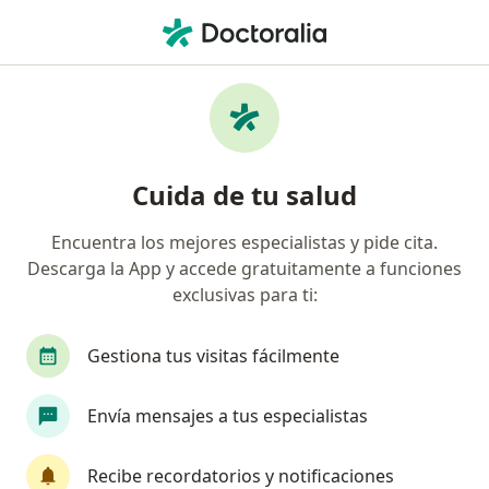
Men
Diente Perdido • Manizales, Caldas
Filtros
• 1
Seguro
Mapa
Especialistas en Diente perdido en
Cuida de tu salud
Manizales
Encuentra los mejores especialistas y pide cita.
Descarga la App y accede gratuitamente a funciones
¿Qué especialidad estás buscando?
exclusivas para ti:
Odontólogo
Cirujano maxilofacial
Odont
Gestiona tus visitas fácilmente
Envía mensajes a tus especialistas
Recibe recordatorios y notificaciones