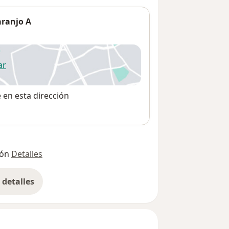
aranjo A
ar
 abre en una nueva pestaña
e en esta dirección
ión
Detalles
detalles
bre la dirección