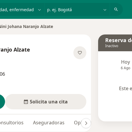
dad, enfermedad o nombre
p. ej. Bogotá
Nini Johana Naranjo Alzate
ar de ciudad
Reserva de
Inactivo
anjo Alzate
bre las especializaciones
Hoy
6 Ago
406
Este 
Solicita una cita
nsultorios
Aseguradoras
Opiniones (29)
Dudas 