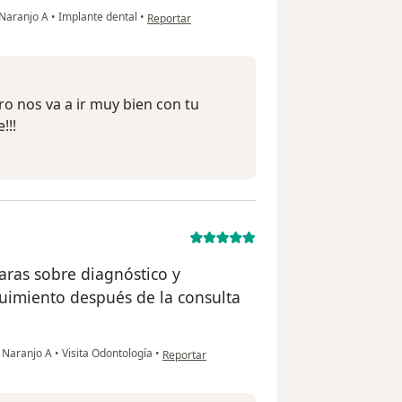
en opinión del usuario Adriana Aranda Medina
 Naranjo A
•
Implante dental
•
Reportar
o nos va a ir muy bien con tu
!!!
laras sobre diagnóstico y
guimiento después de la consulta
en opinión del usuario Luisa martinez
i Naranjo A
•
Visita Odontología
•
Reportar