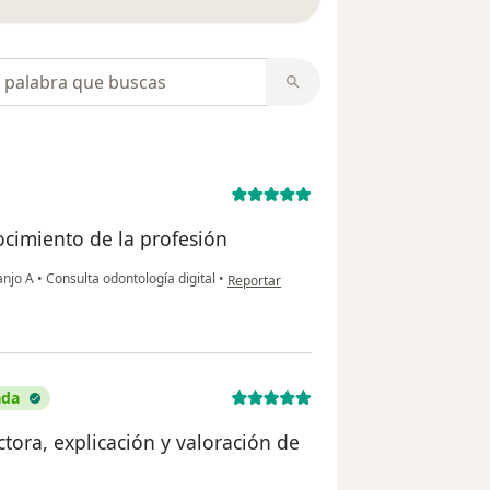
opiniones
ocimiento de la profesión
en opinión del usuario Henry Buriticá
anjo A
•
Consulta odontología digital
•
Reportar
ada
ctora, explicación y valoración de