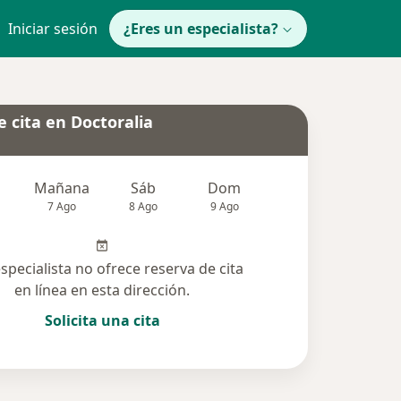
Iniciar sesión
¿Eres un especialista?
 cita en Doctoralia
Mañana
Sáb
Dom
Lun
Mar
7 Ago
8 Ago
9 Ago
10 Ago
11 Ag
especialista no ofrece reserva de cita
en línea en esta dirección.
Solicita una cita
solucionadas (5)