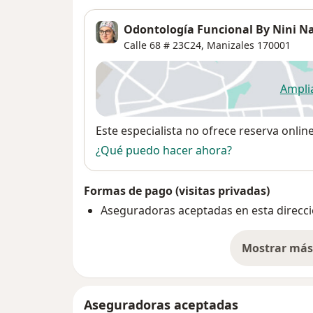
Odontología Funcional By Nini N
Calle 68 # 23C24,
Manizales
170001
Ampli
se
Disponibilidad
Este especialista no ofrece reserva onlin
¿Qué puedo hacer ahora?
Formas de pago (visitas privadas)
Aseguradoras aceptadas en esta direcc
Mostrar más 
so
Aseguradoras aceptadas