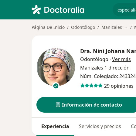
especiali
Página De Inicio
Odontólogo
Manizales
Cambi
Dra.
Nini Johana Nar
so
Odontólogo
·
Ver más
Manizales
1 dirección
Núm. Colegiado: 24332
29 opiniones
Información de contacto
Experiencia
Servicios y precios
Co