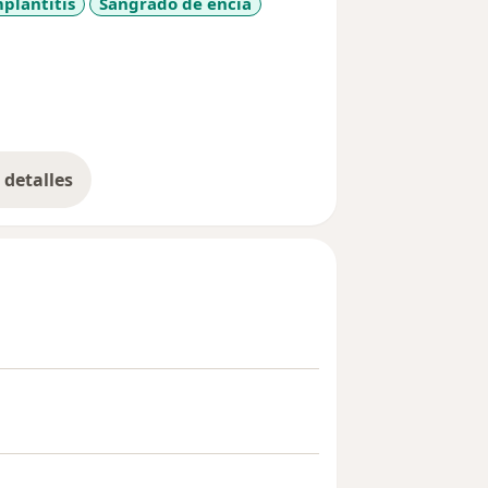
plantitis
Sangrado de encía
_more_diseases
detalles
bre la experiencia