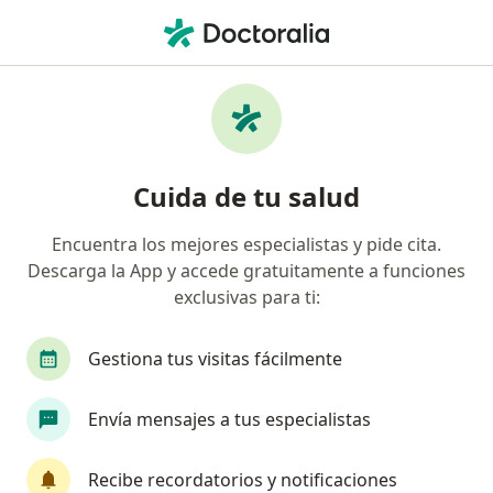
Men
Infección Del Oído Medio • Tuluá, Valle del Cauca
Filtros
• 1
Mapa
Especialistas en Infección del oído medio en
Cuida de tu salud
Tuluá
Encuentra los mejores especialistas y pide cita.
Descarga la App y accede gratuitamente a funciones
¿Qué especialidad estás buscando?
exclusivas para ti:
Médico general
Gestiona tus visitas fácilmente
Envía mensajes a tus especialistas
Recibe recordatorios y notificaciones