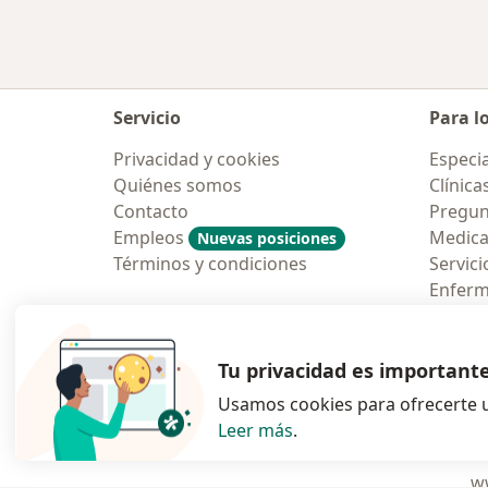
Servicio
Para l
Privacidad y cookies
Especia
Quiénes somos
Clínica
Contacto
Pregun
Empleos
Medic
Nuevas posiciones
Términos y condiciones
Servici
Enfer
Pregun
Aplicac
Tu privacidad es important
Usamos cookies para ofrecerte u
Leer más
.
se abre en una n
se abre 
s
Polska
,
Türkiye
,
España
,
ww