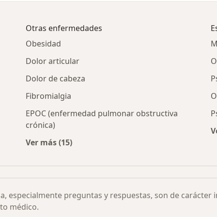
Otras enfermedades
E
Obesidad
M
Dolor articular
O
Dolor de cabeza
P
Fibromialgia
O
EPOC (enfermedad pulmonar obstructiva
P
crónica)
V
por ciudad
Ver más (15)
Más en esta categoría: Otras enfermedades
ia, especialmente preguntas y respuestas, son de carácter 
to médico.