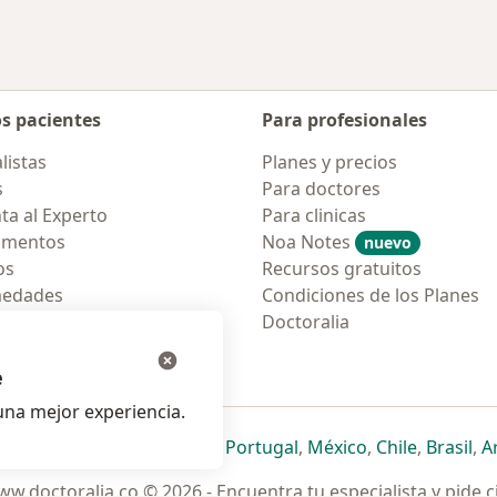
os pacientes
Para profesionales
listas
Planes y precios
s
Para doctores
ta al Experto
Para clinicas
amentos
Noa Notes
nuevo
os
Recursos gratuitos
medades
Condiciones de los Planes
tas Frecuentes
Doctoralia
ión para móvil
e
na mejor experiencia.
ueva pestaña
en una nueva pestaña
e abre en una nueva pestaña
se abre en una nueva pestaña
se abre en una nueva pestaña
se abre en una nueva pestaña
se abre en una nueva p
se abre en una
se abre e
se
Italia
,
Deutschland
,
Česko
,
Portugal
,
México
,
Chile
,
Brasil
,
A
w.doctoralia.co © 2026 - Encuentra tu especialista y pide c