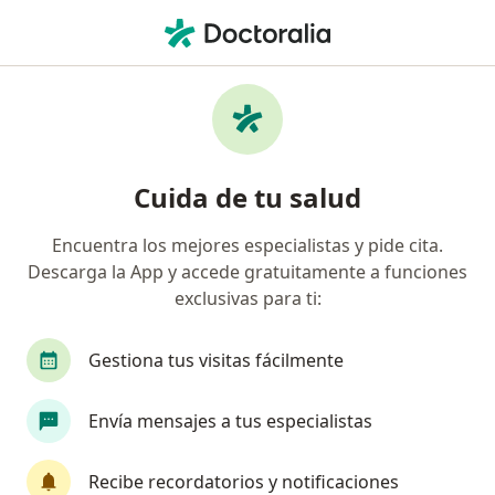
Men
Infección Del Sistema Urinario Uti • Medellín, Antioquia
Filtros
• 1
Seguro
Mapa
Especialistas en Infección del sistema
Cuida de tu salud
urinario (UTI) en Medellín
Encuentra los mejores especialistas y pide cita.
Descarga la App y accede gratuitamente a funciones
¿Qué especialidad estás buscando?
exclusivas para ti:
Urólogo
Gastroenterólogo
Ginecólogo
Gestiona tus visitas fácilmente
Envía mensajes a tus especialistas
Recibe recordatorios y notificaciones