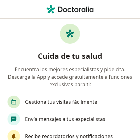
Men
Infección En Las Vías Urinarias Ivu • Suba, Cundinamarca
Filtros
• 1
Seguro
Mapa
Especialistas en Infección en las Vías
Cuida de tu salud
Urinarias (IVU) en Suba
Encuentra los mejores especialistas y pide cita.
Descarga la App y accede gratuitamente a funciones
¿Qué especialidad estás buscando?
exclusivas para ti:
Pediatra
Urólogo
Gestiona tus visitas fácilmente
Terapeuta complementario
Infectólogo
Envía mensajes a tus especialistas
Radiólogo
Ver más
Recibe recordatorios y notificaciones