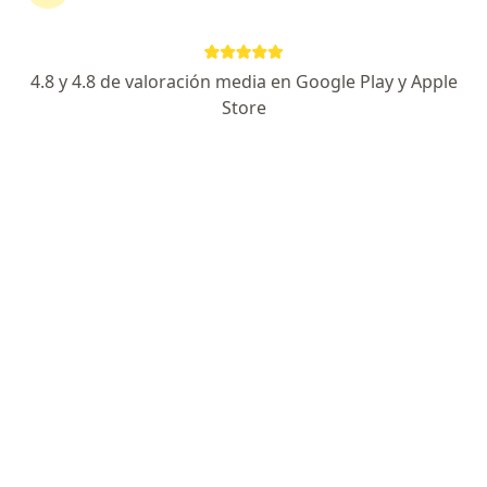
4.8 y 4.8 de valoración media en Google Play y Apple
Store
Dra. Sandra Bautista
·
Ver más
Médica estética, Pediatra
4 opiniones
Dirección
En línea
Avenida Suba 115-58, Suba
•
Mapa
MEDICINA ESTETICA Y PEDIATRIA
Visita Medicina Estética
$ 200.000
Este especialista no ofrece reserva de cita en línea en esta dirección.