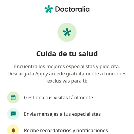
Men
Inflamación De Encía • Cota, Cundinamarca
Filtros
• 1
Mapa
Especialistas en Inflamación de encía en
Cuida de tu salud
Cota
Encuentra los mejores especialistas y pide cita.
Descarga la App y accede gratuitamente a funciones
¿Qué especialidad estás buscando?
exclusivas para ti:
Odontólogo
Gestiona tus visitas fácilmente
Envía mensajes a tus especialistas
Recibe recordatorios y notificaciones