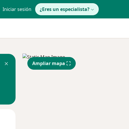
Iniciar sesión
¿Eres un especialista?
Ampliar mapa
Lun
Mar
Mié
10 Ago
11 Ago
12 Ago