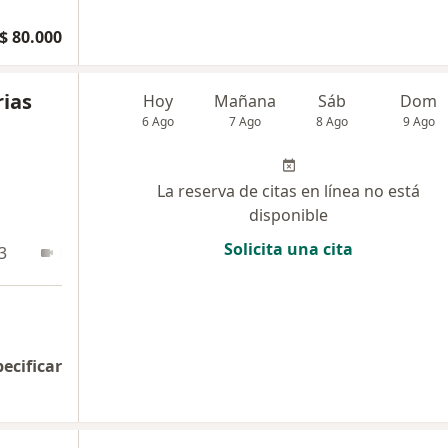
$ 80.000
rias
Hoy
Mañana
Sáb
Dom
6 Ago
7 Ago
8 Ago
9 Ago
La reserva de citas en línea no está
disponible
Solicita una cita
3
En línea
pecificar