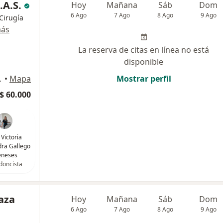
.A.S.
Hoy
Mañana
Sáb
Dom
6 Ago
7 Ago
8 Ago
9 Ago
Cirugía
más
La reserva de citas en línea no está
disponible
ON, Bogotá
•
Mapa
Mostrar perfil
$ 60.000
 Victoria
ra Gallego
neses
doncista
aza
Hoy
Mañana
Sáb
Dom
6 Ago
7 Ago
8 Ago
9 Ago