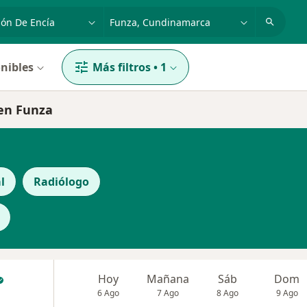
dad, enfermedad o nombre
p. ej. Bogotá
nibles
Más filtros
•
1
 en Funza
l
Radiólogo
Hoy
Mañana
Sáb
Dom
6 Ago
7 Ago
8 Ago
9 Ago