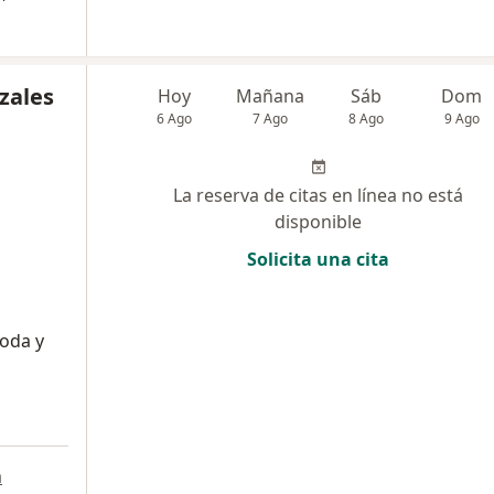
zales
Hoy
Mañana
Sáb
Dom
6 Ago
7 Ago
8 Ago
9 Ago
La reserva de citas en línea no está
disponible
Solicita una cita
oda y
a