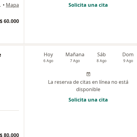
ON, Bogotá
•
Mapa
Solicita una cita
$ 60.000
e
Hoy
Mañana
Sáb
Dom
6 Ago
7 Ago
8 Ago
9 Ago
La reserva de citas en línea no está
disponible
Solicita una cita
$ 80.000