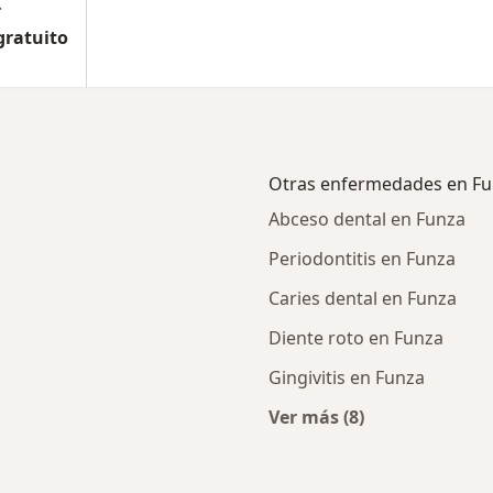
.
gratuito
Otras enfermedades en F
Abceso dental en Funza
Periodontitis en Funza
Caries dental en Funza
Diente roto en Funza
Gingivitis en Funza
Ver más (8)
rcanas a Funza
Más en esta categor