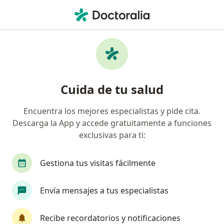
Men
Inflamación De Encía • Bogotá, Cundinamarca
Filtros
• 1
Seguro
Mapa
Especialistas en Inflamación de encía en
Cuida de tu salud
Bogotá
Encuentra los mejores especialistas y pide cita.
Descarga la App y accede gratuitamente a funciones
¿Qué especialidad estás buscando?
exclusivas para ti:
Odontólogo
Ortodoncista
Cirujano maxil
Gestiona tus visitas fácilmente
Envía mensajes a tus especialistas
Recibe recordatorios y notificaciones