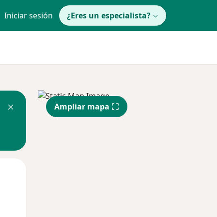
Iniciar sesión
¿Eres un especialista?
Ampliar mapa
Mar
Mié
Jue
11 Ago
12 Ago
13 Ago