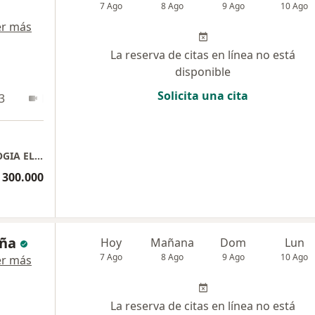
7 Ago
8 Ago
9 Ago
10 Ago
er más
La reserva de citas en línea no está
disponible
Solicita una cita
3
En línea
CONSULTORIO PROCEDIMIENTOS CARDIOLOGIA ELECTROCARDIOGRAMA/ HOLTER/ MAPA/ ECOCARDIOGRAMA Dr Belkis Manuel Pineda Paba
 300.000
eña
Hoy
Mañana
Dom
Lun
7 Ago
8 Ago
9 Ago
10 Ago
er más
La reserva de citas en línea no está