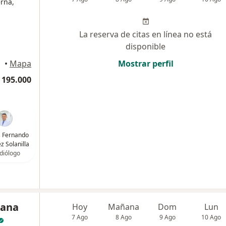
erna,
La reserva de citas en línea no está
disponible
•
Mapa
Mostrar perfil
 195.000
is Fernando
z Solanilla
diólogo
iana
Hoy
Mañana
Dom
Lun
7 Ago
8 Ago
9 Ago
10 Ago