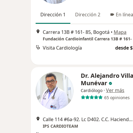
Dirección 1
Dirección 2
En líne
Carrera 13B # 161- 85, Bogotá
•
Mapa
Visita Cardiología
desde $
Dr. Alejandro Vill
Munévar
·
Ver más
Cardiólogo
65 opiniones
Calle 114 #6a-92. Lc D402. C.C. Hacienda Santa Barbara, Bogotá
IPS CARDIOTEAM