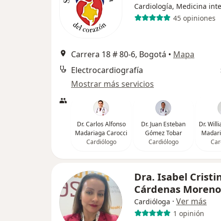
Cardiología, Medicina int
45 opiniones
Carrera 18 # 80-6, Bogotá
•
Mapa
Electrocardiografía
Mostrar más servicios
Dr. Carlos Alfonso
Dr. Juan Esteban
Dr. Wil
Madariaga Carocci
Gómez Tobar
Madari
Cardiólogo
Cardiólogo
Car
Dra. Isabel Cristi
Cárdenas Moreno
·
Ver más
Cardióloga
1 opinión