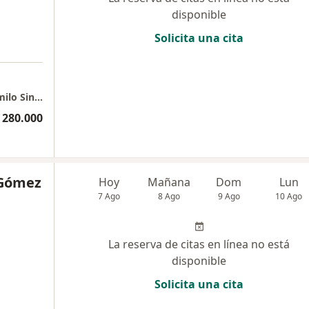
disponible
Solicita una cita
Clínica de Marly Consulta Particular - Dr. Camilo Sinning
 280.000
 Gómez
Hoy
Mañana
Dom
Lun
7 Ago
8 Ago
9 Ago
10 Ago
La reserva de citas en línea no está
disponible
Solicita una cita