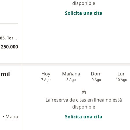
disponible
Solicita una cita
a
Fundación Cardioinfantil Carrera 13B # 161- 85. Torre i consultorio 1007
 250.000
amil
Hoy
Mañana
Dom
Lun
7 Ago
8 Ago
9 Ago
10 Ago
La reserva de citas en línea no está
disponible
•
Mapa
Solicita una cita