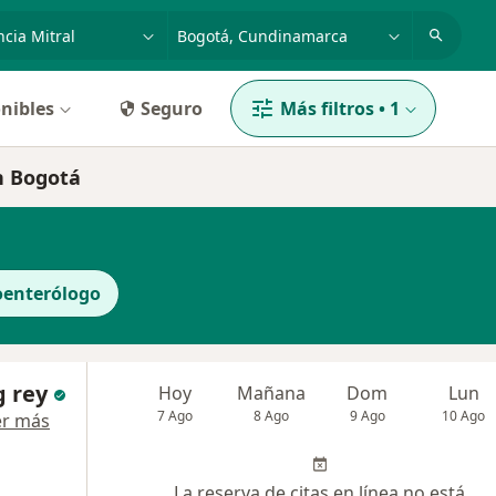
dad, enfermedad o nombre
p. ej. Bogotá
nibles
Seguro
Más filtros
•
1
en Bogotá
oenterólogo
g rey
Hoy
Mañana
Dom
Lun
7 Ago
8 Ago
9 Ago
10 Ago
er más
La reserva de citas en línea no está