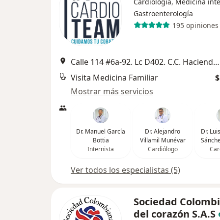
Cardiología, Medicina int
Gastroenterología
195 opiniones
Calle 114 #6a-92. Lc D402. C.C. Hacienda Santa Barbara, Bogotá
Visita Medicina Familiar
$
Mostrar más servicios
Dr. Manuel García
Dr. Alejandro
Dr. Lu
Bottia
Villamil Munévar
Sánche
Internista
Cardiólogo
Car
Ver todos los especialistas (5)
Sociedad Colomb
del corazón S.A.S