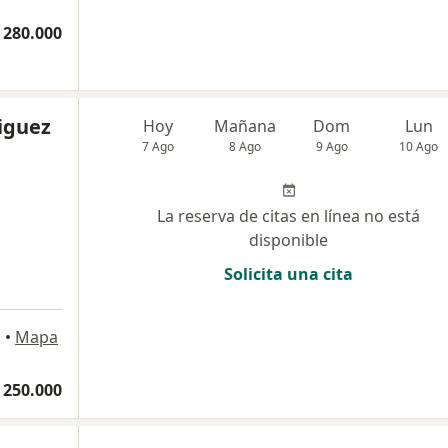
 280.000
iguez
Hoy
Mañana
Dom
Lun
7 Ago
8 Ago
9 Ago
10 Ago
La reserva de citas en línea no está
disponible
Solicita una cita
a
•
Mapa
 250.000