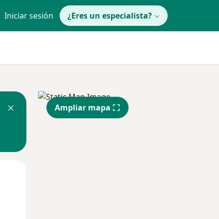
Iniciar sesión
¿Eres un especialista?
Ampliar mapa
Mar
Mié
Jue
11 Ago
12 Ago
13 Ago