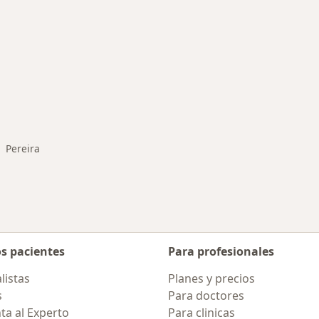
rmedades en Pereira
Pereira
biar de ciudad
os pacientes
Para profesionales
listas
Planes y precios
s
Para doctores
ta al Experto
Para clinicas