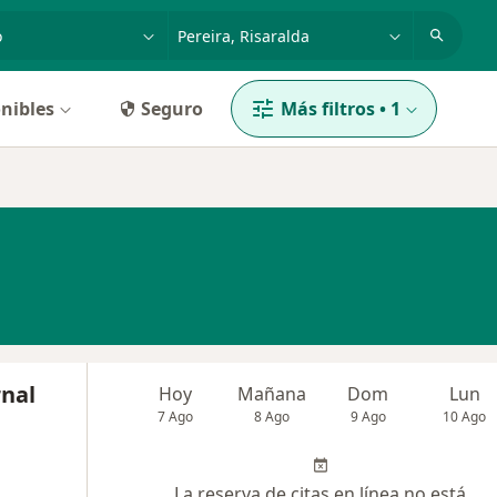
dad, enfermedad o nombre
p. ej. Bogotá
nibles
Seguro
Más filtros
•
1
rnal
Hoy
Mañana
Dom
Lun
7 Ago
8 Ago
9 Ago
10 Ago
La reserva de citas en línea no está