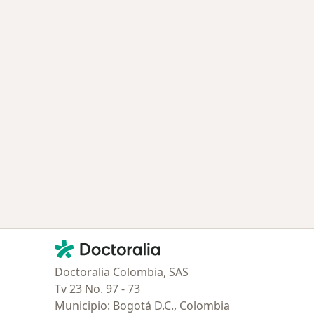
Contacto
Doctoralia - Página de inicio
Doctoralia Colombia, SAS
Tv 23 No. 97 - 73
Municipio: Bogotá D.C., Colombia