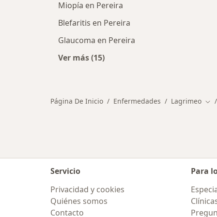
Miopía en Pereira
Blefaritis en Pereira
Glaucoma en Pereira
Ver más (15)
Más en esta categoría: Otras enfe
Página De Inicio
Enfermedades
Lagrimeo
Cam
Servicio
Para l
Privacidad y cookies
Especia
Quiénes somos
Clínica
Contacto
Pregun