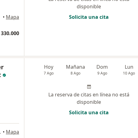
disponible
•
Mapa
Solicita una cita
 330.000
er
Hoy
Mañana
Dom
Lun
z
7 Ago
8 Ago
9 Ago
10 Ago
La reserva de citas en línea no está
disponible
Solicita una cita
orio 310., Pereira
•
Mapa