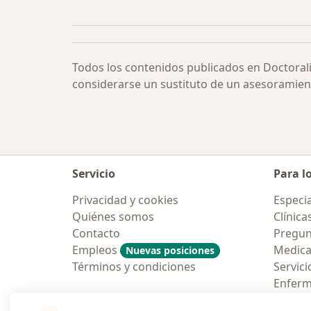
Más en esta categoría: Lagrimeo po
Todos los contenidos publicados en Doctoral
considerarse un sustituto de un asesoramien
Servicio
Para l
Privacidad y cookies
Especia
Quiénes somos
Clínica
Contacto
Pregun
Empleos
Medic
Nuevas posiciones
Términos y condiciones
Servici
Enfer
Pregun