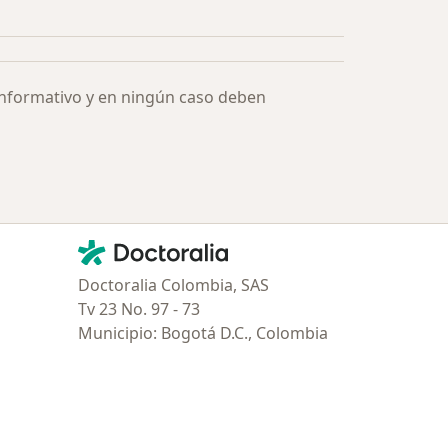
Más en esta categoría: Especialistas más solicitados
informativo y en ningún caso deben
Contacto
Doctoralia - Página de inicio
Doctoralia Colombia, SAS
Tv 23 No. 97 - 73
Municipio: Bogotá D.C., Colombia