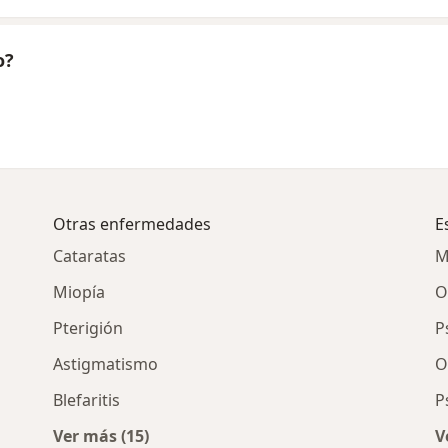
o?
Otras enfermedades
E
Cataratas
M
Miopía
O
Pterigión
P
Astigmatismo
O
Blefaritis
P
Ver más (15)
V