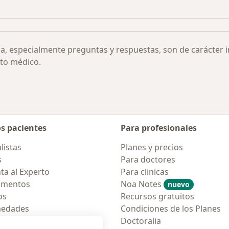
r ciudad
Más en esta categoría: Otras enfermedades
ia, especialmente preguntas y respuestas, son de carácter 
to médico.
os pacientes
Para profesionales
listas
Planes y precios
s
Para doctores
ta al Experto
Para clinicas
amentos
Noa Notes
nuevo
os
Recursos gratuitos
medades
Condiciones de los Planes
tas Frecuentes
Doctoralia