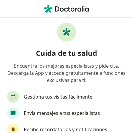
Men
Lesión Del Ligamento Cruzado Anterior Lca • Cúcuta, Norte de Santander
Filtros
• 1
Seguro
Mapa
Especialistas en Lesión del Ligamento
Cuida de tu salud
Cruzado Anterior (LCA) en Cúcuta
Encuentra los mejores especialistas y pide cita.
Descarga la App y accede gratuitamente a funciones
¿Qué especialidad estás buscando?
exclusivas para ti:
Ortopedista y Traumatólogo
Gestiona tus visitas fácilmente
Envía mensajes a tus especialistas
Recibe recordatorios y notificaciones