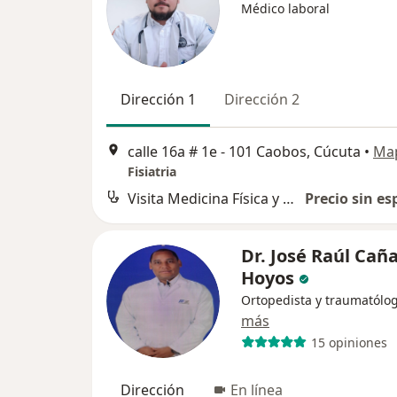
Médico laboral
Dirección 1
Dirección 2
calle 16a # 1e - 101 Caobos, Cúcuta
•
Ma
Fisiatria
Visita Medicina Física y Rehabilitación
Precio sin es
Dr. José Raúl Cañ
Hoyos
Ortopedista y traumatólo
más
15 opiniones
Dirección
En línea