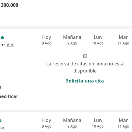
 300.000
Hoy
Mañana
Lun
Mar
8 Ago
9 Ago
10 Ago
11 Ago
·
Ver
go
La reserva de citas en línea no está
disponible
Solicita una cita
2
pecificar
Hoy
Mañana
Lun
Mar
8 Ago
9 Ago
10 Ago
11 Ago
or,