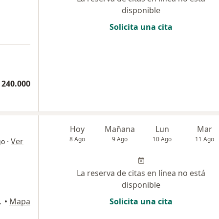
disponible
Solicita una cita
 240.000
Hoy
Mañana
Lun
Mar
8 Ago
9 Ago
10 Ago
11 Ago
·
Ver
go
La reserva de citas en línea no está
disponible
nsultorio 703, Cúcuta
•
Mapa
Solicita una cita