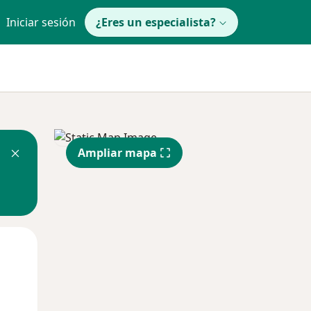
Iniciar sesión
¿Eres un especialista?
Ampliar mapa
Mié
Jue
Vie
12 Ago
13 Ago
14 Ago