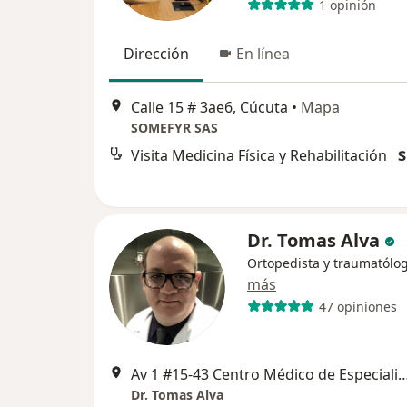
1 opinión
Dirección
En línea
Calle 15 # 3ae6, Cúcuta
•
Mapa
SOMEFYR SAS
Visita Medicina Física y Rehabilitación
$
Dr. Tomas Alva
Ortopedista y traumatólo
más
47 opiniones
Av 1 #15-43 Centro Médico de Especialistas Jericó, Barrio La Playa Co
Dr. Tomas Alva