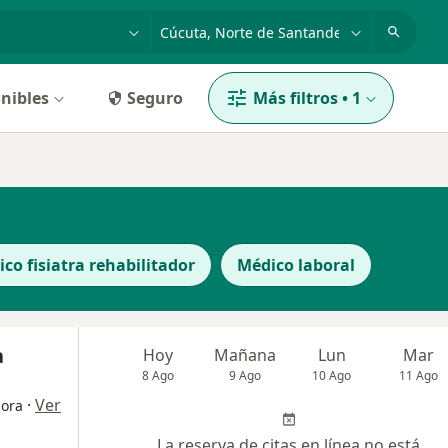
dad, enfermedad o nombre
p. ej. Bogotá
nibles
Seguro
Más filtros
•
1
co fisiatra rehabilitador
Médico laboral
a
Hoy
Mañana
Lun
Mar
8 Ago
9 Ago
10 Ago
11 Ago
·
Ver
dora
La reserva de citas en línea no está