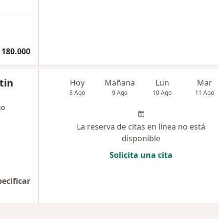
 180.000
tin
Hoy
Mañana
Lun
Mar
8 Ago
9 Ago
10 Ago
11 Ago
go
La reserva de citas en línea no está
disponible
Solicita una cita
pecificar