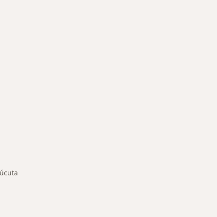
rmedades en Cúcuta
úcuta
ar de ciudad