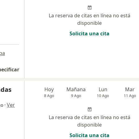
La reserva de citas en línea no está
disponible
Solicita una cita
pa
pecificar
adas
Hoy
Mañana
Lun
Mar
8 Ago
9 Ago
10 Ago
11 Ago
·
Ver
go
La reserva de citas en línea no está
disponible
Solicita una cita