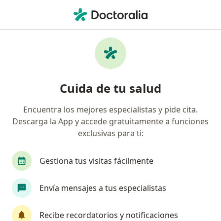
Men
Epicondilitis • Cúcuta, Norte de Santander
Filtros
• 1
Seguro
Mapa
Especialistas en Epicondilitis en Cúcuta
Cuida de tu salud
Encuentra los mejores especialistas y pide cita.
¿Qué especialidad estás buscando?
Descarga la App y accede gratuitamente a funciones
Ortopedista y Traumatólogo
Anestesiólogo
exclusivas para ti:
Gestiona tus visitas fácilmente
Envía mensajes a tus especialistas
Recibe recordatorios y notificaciones