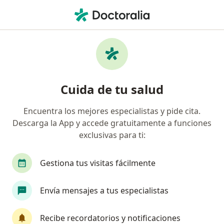
Men
Lunares • Bello, Antioquia
Filtros
• 1
Mapa
Especialistas en Lunares en Bello
Cuida de tu salud
Encuentra los mejores especialistas y pide cita.
¿Qué especialidad estás buscando?
Descarga la App y accede gratuitamente a funciones
Médico general
Dermatólogo
Médico esté
exclusivas para ti:
Gestiona tus visitas fácilmente
Envía mensajes a tus especialistas
Recibe recordatorios y notificaciones