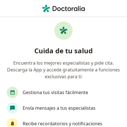
Men
Menopausia • Funza, Cundinamarca
Filtros
• 1
Seguro
Mapa
Especialistas en Menopausia en Funza
Cuida de tu salud
Encuentra los mejores especialistas y pide cita.
¿Qué especialidad estás buscando?
Descarga la App y accede gratuitamente a funciones
Ginecólogo
exclusivas para ti:
Gestiona tus visitas fácilmente
Envía mensajes a tus especialistas
Recibe recordatorios y notificaciones