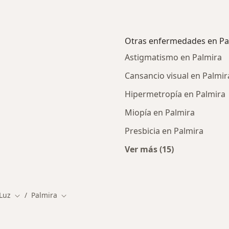
Otras enfermedades en Pa
Astigmatismo en Palmira
Cansancio visual en Palmir
Hipermetropía en Palmira
Miopía en Palmira
Presbicia en Palmira
Ver más (15)
Más en esta catego
 Luz
Palmira
Cambiar de ciudad
Cambiar de ciudad