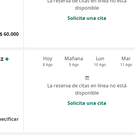
La reserva de citas en línea no está
disponible
Solicita una cita
$ 60.000
uz
Hoy
Mañana
Lun
Mar
8 Ago
9 Ago
10 Ago
11 Ago
La reserva de citas en línea no está
disponible
Solicita una cita
pecificar