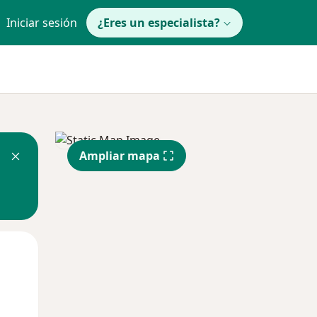
Iniciar sesión
¿Eres un especialista?
Ampliar mapa
Mié
Jue
Vie
12 Ago
13 Ago
14 Ago