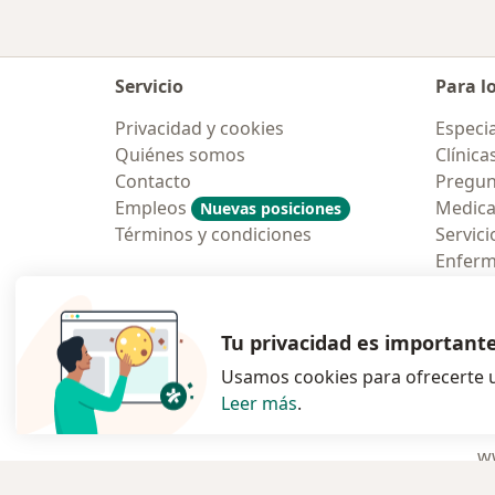
Servicio
Para l
Privacidad y cookies
Especia
Quiénes somos
Clínica
Contacto
Pregun
Empleos
Medic
Nuevas posiciones
Términos y condiciones
Servici
Enfer
Pregun
Aplicac
Tu privacidad es important
Usamos cookies para ofrecerte u
Leer más
.
se abre en una n
se abre 
s
Polska
,
Türkiye
,
España
,
ww