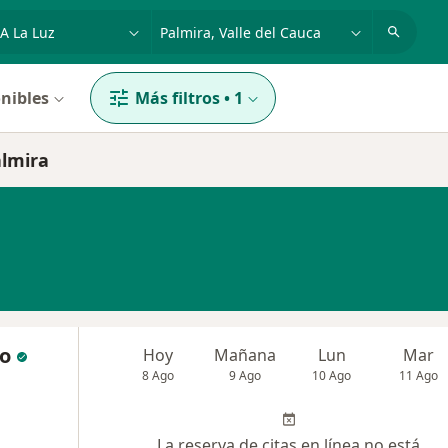
dad, enfermedad o nombre
p. ej. Bogotá
nibles
Más filtros
•
1
almira
co
Hoy
Mañana
Lun
Mar
8 Ago
9 Ago
10 Ago
11 Ago
La reserva de citas en línea no está