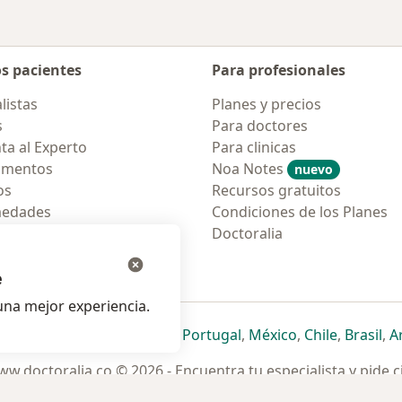
os pacientes
Para profesionales
listas
Planes y precios
s
Para doctores
ta al Experto
Para clinicas
amentos
Noa Notes
nuevo
os
Recursos gratuitos
medades
Condiciones de los Planes
tas Frecuentes
Doctoralia
ión para móvil
e
na mejor experiencia.
ueva pestaña
en una nueva pestaña
e abre en una nueva pestaña
se abre en una nueva pestaña
se abre en una nueva pestaña
se abre en una nueva pestaña
se abre en una nueva p
se abre en una
se abre e
se
Italia
,
Deutschland
,
Česko
,
Portugal
,
México
,
Chile
,
Brasil
,
A
w.doctoralia.co © 2026 - Encuentra tu especialista y pide c