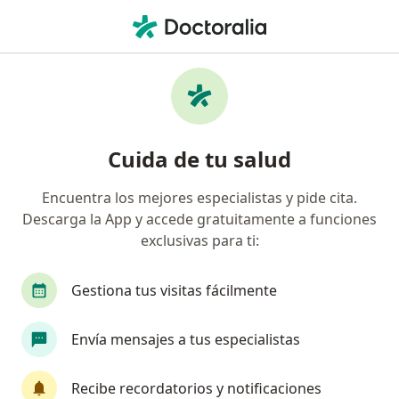
Men
Ojo Seco • Palmira, Valle del Cauca
Filtros
• 1
Seguro
Mapa
Especialistas en Ojo seco en Palmira
Cuida de tu salud
Encuentra los mejores especialistas y pide cita.
¿Qué especialidad estás buscando?
Descarga la App y accede gratuitamente a funciones
Optómetra
Oftalmólogo
exclusivas para ti:
Gestiona tus visitas fácilmente
Envía mensajes a tus especialistas
Recibe recordatorios y notificaciones