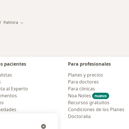
rmedades en Palmira
Palmira
mbiar de ciudad
Cambiar de ciudad
os pacientes
Para profesionales
listas
Planes y precios
s
Para doctores
ta al Experto
Para clinicas
amentos
Noa Notes
nuevo
os
Recursos gratuitos
medades
Condiciones de los Planes
tas Frecuentes
Doctoralia
ión para móvil