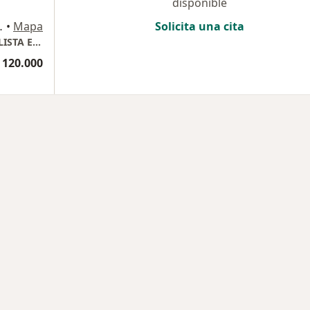
disponible
DEL PALMAR, Palmira
•
Mapa
Solicita una cita
DR. GEANCARLO STORINO MEDICO ESPECIALISTA EN OFTALMOLOGIA
 120.000