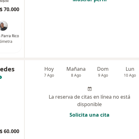
$ 70.000
n Parra Rico
ómetra
cedes
Hoy
Mañana
Dom
Lun
7 Ago
8 Ago
9 Ago
10 Ago
La reserva de citas en línea no está
disponible
Solicita una cita
$ 60.000