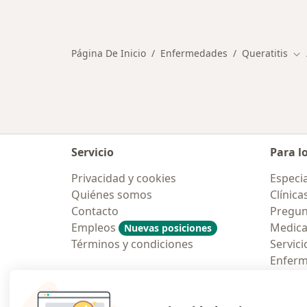
Más en esta categoría: Otras enfe
Página De Inicio
Enfermedades
Queratitis
Ca
Servicio
Para l
Privacidad y cookies
Especia
Quiénes somos
Clínica
Contacto
Pregun
Empleos
Medic
Nuevas posiciones
Términos y condiciones
Servici
Enfer
Pregun
Aplicac