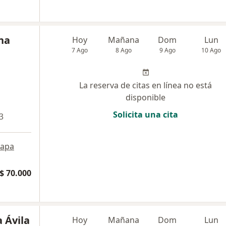
na
Hoy
Mañana
Dom
Lun
7 Ago
8 Ago
9 Ago
10 Ago
La reserva de citas en línea no está
disponible
Solicita una cita
3
apa
$ 70.000
a Ávila
Hoy
Mañana
Dom
Lun