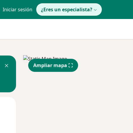
Iniciar sesión
¿Eres un especialista?
Ampliar mapa
Mar
Mié
Jue
11 Ago
12 Ago
13 Ago