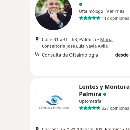
·
Ver más
Oftalmólogo
118 opiniones
Calle 31 #31 - 63, Palmira
•
Mapa
Consultorio Jose Luis Navia Avila
Consulta de Oftalmología
desde 
Lentes y Montura
Palmira
Optometría
327 opiniones
Carrera 26 # 31-14 local 201, Palmira
•
M