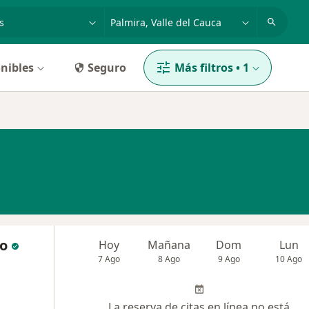
dad, enfermedad o nombre
p. ej. Bogotá
nibles
Seguro
Más filtros
•
1
co
Hoy
Mañana
Dom
Lun
7 Ago
8 Ago
9 Ago
10 Ago
La reserva de citas en línea no está