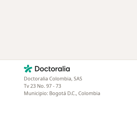
Contacto
Doctoralia - Página de inicio
Doctoralia Colombia, SAS
Tv 23 No. 97 - 73
Municipio: Bogotá D.C., Colombia