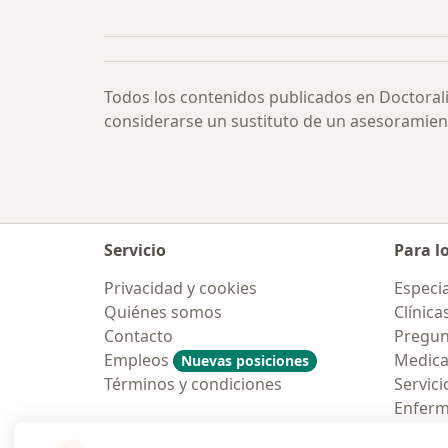
Más en esta categoría: Atrofia ópti
Todos los contenidos publicados en Doctoral
considerarse un sustituto de un asesoramien
Servicio
Para l
Privacidad y cookies
Especia
Quiénes somos
Clínica
Contacto
Pregun
Empleos
Medic
Nuevas posiciones
Términos y condiciones
Servici
Enfer
Pregun