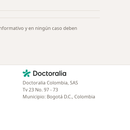
Más en esta categoría: Especialistas más solicitados
informativo y en ningún caso deben
Contacto
Doctoralia - Página de inicio
Doctoralia Colombia, SAS
Tv 23 No. 97 - 73
Municipio: Bogotá D.C., Colombia