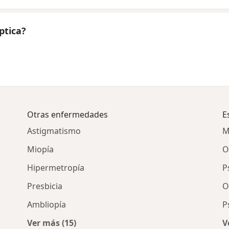
ptica?
Otras enfermedades
E
Astigmatismo
M
Miopía
O
Hipermetropía
P
Presbicia
O
Ambliopía
P
Ver más (15)
V