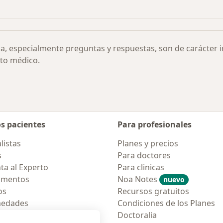
ca por ciudad
Más en esta categoría: Otras enfermedades
ia, especialmente preguntas y respuestas, son de carácter 
to médico.
os pacientes
Para profesionales
listas
Planes y precios
s
Para doctores
ta al Experto
Para clinicas
amentos
Noa Notes
nuevo
os
Recursos gratuitos
medades
Condiciones de los Planes
tas Frecuentes
Doctoralia