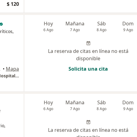
$ 120
Hoy
Mañana
Sáb
Dom
6 Ago
7 Ago
8 Ago
9 Ago
íticos,
La reserva de citas en línea no está
disponible
Piedecuesta
•
Mapa
Solicita una cita
Centro Internacional de Especialista (Cie) - Hospital Internacional de Colombia (Hic)
Hoy
Mañana
Sáb
Dom
e
6 Ago
7 Ago
8 Ago
9 Ago
io,
La reserva de citas en línea no está