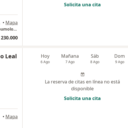
Solicita una cita
, Bucaramanga
•
Mapa
Dr. Alain Alfonso Sánchez Neira- Pediatra Neumologo
 230.000
o Leal
Hoy
Mañana
Sáb
Dom
6 Ago
7 Ago
8 Ago
9 Ago
La reserva de citas en línea no está
disponible
Solicita una cita
a
•
Mapa