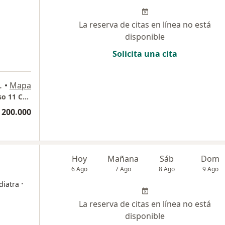
La reserva de citas en línea no está
disponible
Solicita una cita
 Santander, Piedecuesta
•
Mapa
Centro Internacional de Especialista (Cie) Piso 11 Consultorio 1107 sur
 200.000
Hoy
Mañana
Sáb
Dom
6 Ago
7 Ago
8 Ago
9 Ago
·
diatra
La reserva de citas en línea no está
disponible