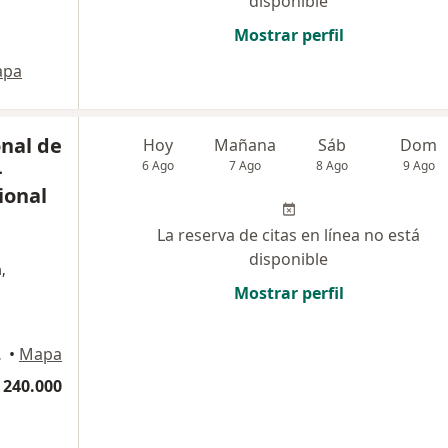
disponible
Mostrar perfil
apa
nal de
Hoy
Mañana
Sáb
Dom
-
6 Ago
7 Ago
8 Ago
9 Ago
ional
La reserva de citas en línea no está
disponible
,
Mostrar perfil
Piedecuesta
•
Mapa
 240.000