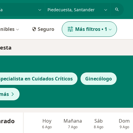
dad, enfermedad o nombre
p. ej. Bogotá
nibles
Seguro
Más filtros
•
1
uesta
specialista en Cuidados Críticos
Ginecólogo
 más
varado
Hoy
Mañana
Sáb
Dom
6 Ago
7 Ago
8 Ago
9 Ago