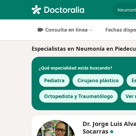
especiali
Consulta en línea
Fechas dispo
Especialistas en Neumonía en Piedec
¿Qué especialidad estás buscando?
Pediatra
Cirujano plástico
E
Ortopedista y Traumatólogo
Ver
Dr. Jorge Luis Al
Socarras