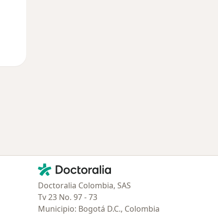
Contacto
Doctoralia - Página de inicio
Doctoralia Colombia, SAS
Tv 23 No. 97 - 73
Municipio: Bogotá D.C., Colombia