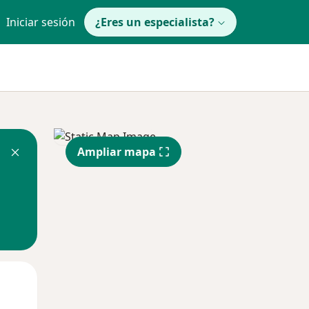
Iniciar sesión
¿Eres un especialista?
Ampliar mapa
Lun
Mar
Mié
10 Ago
11 Ago
12 Ago