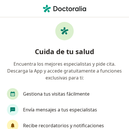
Men
Neuralgia Trigeminal • Cali, Valle del Cauca
Filtros
• 1
Seguro
Mapa
Especialistas en Neuralgia trigeminal en
Cuida de tu salud
Cali
Encuentra los mejores especialistas y pide cita.
Descarga la App y accede gratuitamente a funciones
¿Qué especialidad estás buscando?
exclusivas para ti:
Neurólogo
Gestiona tus visitas fácilmente
Envía mensajes a tus especialistas
Recibe recordatorios y notificaciones