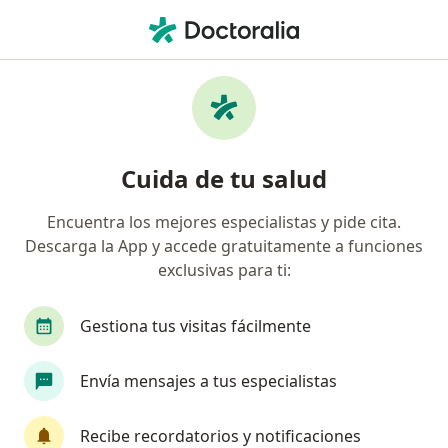
Men
Trastornos De Memoria • Cali, Valle del Cauca
Filtros
• 1
Seguro
Mapa
Especialistas en Trastornos de memoria en
Cuida de tu salud
Cali
Encuentra los mejores especialistas y pide cita.
Descarga la App y accede gratuitamente a funciones
¿Qué especialidad estás buscando?
exclusivas para ti:
Neurólogo
Pediatra
Neurólogo pediatra
Gestiona tus visitas fácilmente
Envía mensajes a tus especialistas
Recibe recordatorios y notificaciones