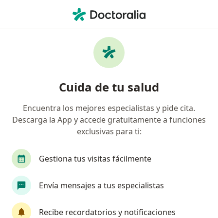
Men
Osteoartritis • Florencia, Caquetá
Filtros
• 1
Mapa
Especialistas en Osteoartritis en Florencia
Cuida de tu salud
Encuentra los mejores especialistas y pide cita.
¿Qué especialidad estás buscando?
Descarga la App y accede gratuitamente a funciones
Ortopedista y Traumatólogo
exclusivas para ti:
Gestiona tus visitas fácilmente
Envía mensajes a tus especialistas
Recibe recordatorios y notificaciones