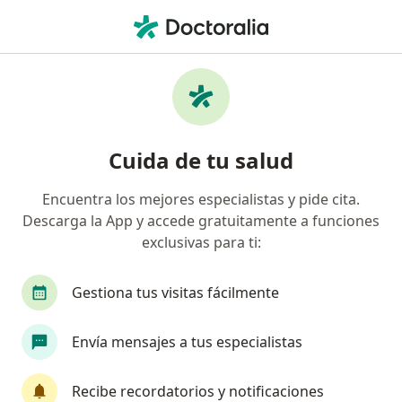
Men
Patología Del Manguito Rotador • Duitama, Boyacá
Filtros
• 1
Seguro
Mapa
Especialistas en Patología del manguito
Cuida de tu salud
rotador en Duitama
Encuentra los mejores especialistas y pide cita.
Descarga la App y accede gratuitamente a funciones
¿Qué especialidad estás buscando?
exclusivas para ti:
Ortopedista y Traumatólogo
Gestiona tus visitas fácilmente
Envía mensajes a tus especialistas
Recibe recordatorios y notificaciones