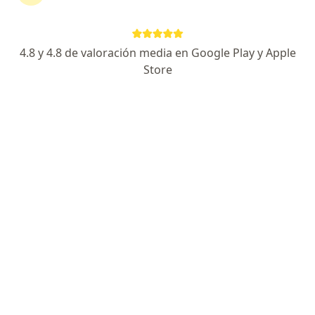
continuar tu tratamiento sin salir de casa. Si lo
necesitas, también puedes reservar una cita
presencial.
4.8 y 4.8 de valoración media en Google Play y Apple
Store
Mostrar especialistas
¿Cómo funciona?
Expertos en fractura, hueso
Harol Eder Hoyos Urrutia
Ortopedista y traumatólogo
Quibdó