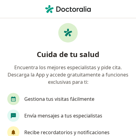
Men
¿Qué estás buscando?
Página De Inicio
Enfermedades
Fractura, Hueso
Fractura, hueso - Información,
Cuida de tu salud
expertos y preguntas frecuentes
Encuentra los mejores especialistas y pide cita.
Descarga la App y accede gratuitamente a funciones
exclusivas para ti:
Información
Pregunta al Experto
Gestiona tus visitas fácilmente
Envía mensajes a tus especialistas
No descuides tu salud
Escoge la consulta en línea para empezar o
Recibe recordatorios y notificaciones