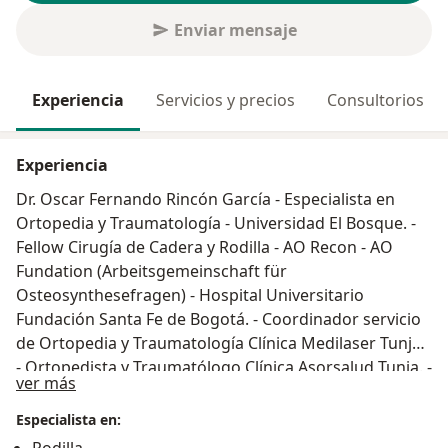
Enviar mensaje
Experiencia
Servicios y precios
Consultorios
Experiencia
Dr. Oscar Fernando Rincón García - Especialista en
Ortopedia y Traumatología - Universidad El Bosque. -
Fellow Cirugía de Cadera y Rodilla - AO Recon - AO
Fundation (Arbeitsgemeinschaft für
Osteosynthesefragen) - Hospital Universitario
Fundación Santa Fe de Bogotá. - Coordinador servicio
de Ortopedia y Traumatología Clínica Medilaser Tunja.
- Ortopedista y Traumatólogo Clínica Asorsalud Tunja. -
Acerca de mí
ver más
Ortopedista y Traumatólogo Clinica Cancerológica de
Boyacá. - Ortopedista y Traumatólogo Hospital
Especialista en:
Regional de Duitama. - Ortopedista y Traumatólogo