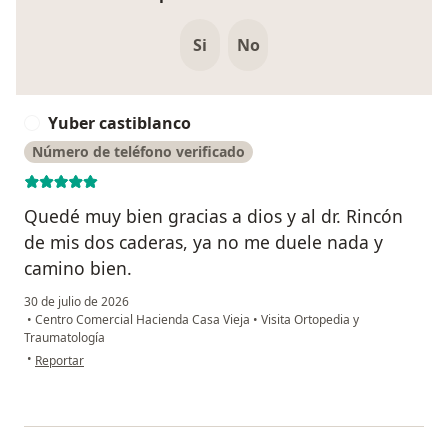
Si
No
Yuber castiblanco
Y
Número de teléfono verificado
Quedé muy bien gracias a dios y al dr. Rincón
de mis dos caderas, ya no me duele nada y
camino bien.
30 de julio de 2026
•
Centro Comercial Hacienda Casa Vieja
•
Visita Ortopedia y
Traumatología
en opinión del usuario Yuber castiblanco
•
Reportar