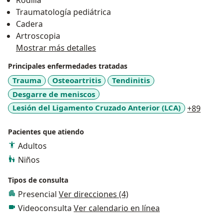
Rodilla
Hospital Metropolitano de Tunja. - Miembro titular
Traumatología pediátrica
Sociedad Colombiana de Cirugía Ortopédica y
Cadera
Traumatología. - Miembro de la Sociedad Colombiana
Artroscopia
de Cirugía de Cadera y Rodilla. - Miembro de la
Mostrar más detalles
Sociedad Colombiana de Artroscópia y Traumatología
Principales enfermedades tratadas
Deportiva.
Trauma
Osteoartritis
Tendinitis
Desgarre de meniscos
a11y_
Lesión del Ligamento Cruzado Anterior (LCA)
+89
Pacientes que atiendo
Adultos
Niños
Tipos de consulta
Presencial
Ver direcciones (4)
Videoconsulta
Ver calendario en línea