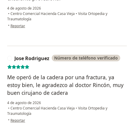
4 de agosto de 2026
•
Centro Comercial Hacienda Casa Vieja
•
Visita Ortopedia y
Traumatología
en opinión del usuario Rosa Cruz
•
Reportar
Jose Rodriguez
Número de teléfono verificado
J
Me operó de la cadera por una fractura, ya
estoy bien, le agradezco al doctor Rincón, muy
buen cirujano de cadera
4 de agosto de 2026
•
Centro Comercial Hacienda Casa Vieja
•
Visita Ortopedia y
Traumatología
en opinión del usuario Jose Rodriguez
•
Reportar