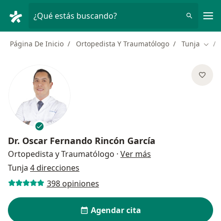
Men
¿Qué estás buscando?
Página De Inicio
Ortopedista Y Traumatólogo
Tunja
Camb
Dr.
Oscar Fernando Rincón García
sobre las especial
Ortopedista y Traumatólogo
·
Ver más
Tunja
4 direcciones
398 opiniones
Agendar cita