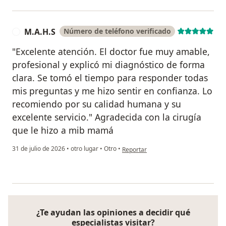
M.A.H.S
Número de teléfono verificado
M
"Excelente atención. El doctor fue muy amable,
profesional y explicó mi diagnóstico de forma
clara. Se tomó el tiempo para responder todas
mis preguntas y me hizo sentir en confianza. Lo
recomiendo por su calidad humana y su
excelente servicio." Agradecida con la cirugía
que le hizo a mib mamá
en opinión del usuario M.A.H.S
31 de julio de 2026
•
otro lugar
•
Otro
•
Reportar
¿Te ayudan las opiniones a decidir qué
especialistas visitar?