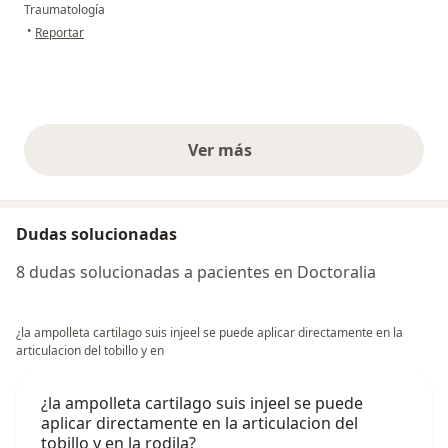
Traumatología
en opinión del usuario Carolina Diaz
•
Reportar
Ver más
opiniones anteriores
Dudas solucionadas
8 dudas solucionadas a pacientes en Doctoralia
¿la ampolleta cartilago suis injeel se puede aplicar directamente en la
articulacion del tobillo y en
¿la ampolleta cartilago suis injeel se puede
aplicar directamente en la articulacion del
tobillo y en la rodila?