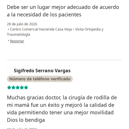
Debe ser un lugar mejor adecuado de acuerdo
a la necesidad de los pacientes
28 de julio de 2026
•
Centro Comercial Hacienda Casa Vieja
•
Visita Ortopedia y
Traumatología
en opinión del usuario Yessika Cuspoca
•
Reportar
Sigifredo Serrano Vargas
S
Número de teléfono verificado
Muchas gracias doctor, la cirugía de rodilla de
mi mamá fue un éxito y mejoró la calidad de
vida permitiendo tener una mejor movilidad
Dios lo bendiga