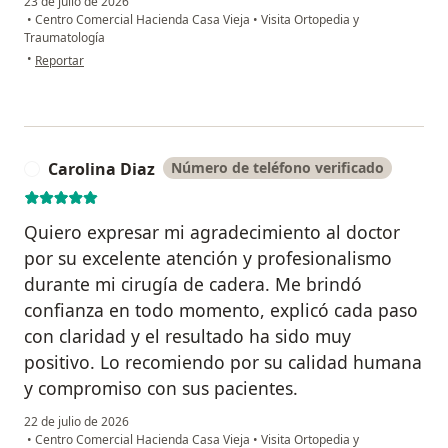
23 de julio de 2026
•
Centro Comercial Hacienda Casa Vieja
•
Visita Ortopedia y
Traumatología
en opinión del usuario Sigifredo Serrano Vargas
•
Reportar
Carolina Diaz
Número de teléfono verificado
C
Quiero expresar mi agradecimiento al doctor
por su excelente atención y profesionalismo
durante mi cirugía de cadera. Me brindó
confianza en todo momento, explicó cada paso
con claridad y el resultado ha sido muy
positivo. Lo recomiendo por su calidad humana
y compromiso con sus pacientes.
22 de julio de 2026
•
Centro Comercial Hacienda Casa Vieja
•
Visita Ortopedia y