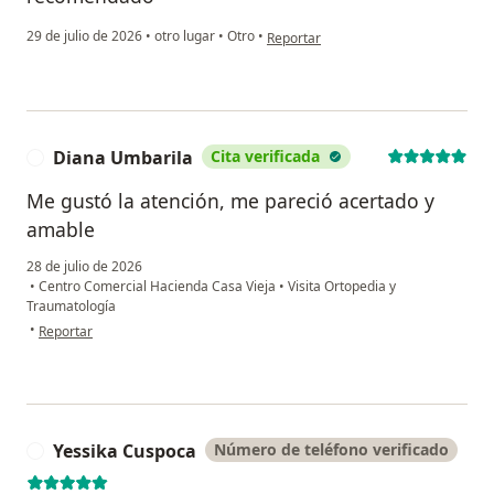
en opinión del usuario Jhon Sánchez
29 de julio de 2026
•
otro lugar
•
Otro
•
Reportar
Diana Umbarila
Cita verificada
D
Me gustó la atención, me pareció acertado y
amable
28 de julio de 2026
•
Centro Comercial Hacienda Casa Vieja
•
Visita Ortopedia y
Traumatología
en opinión del usuario Diana Umbarila
•
Reportar
Yessika Cuspoca
Número de teléfono verificado
Y