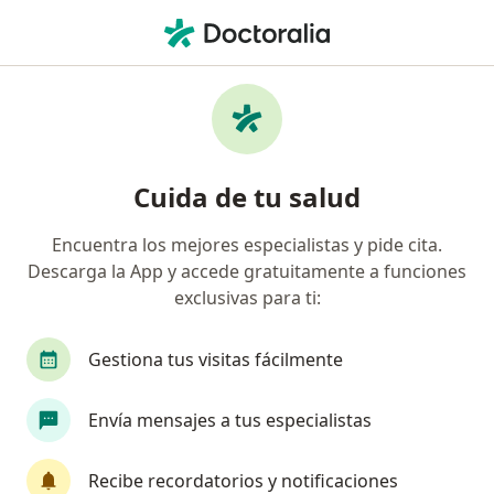
Men
Pérdida De Hueso • Barranquilla, Atlántico
Filtros
• 1
Seguro
Mapa
Especialistas en Pérdida de hueso en
Cuida de tu salud
Barranquilla
Encuentra los mejores especialistas y pide cita.
Descarga la App y accede gratuitamente a funciones
¿Qué especialidad estás buscando?
exclusivas para ti:
Odontólogo
Cirujano maxilofacial
Gestiona tus visitas fácilmente
Envía mensajes a tus especialistas
Recibe recordatorios y notificaciones