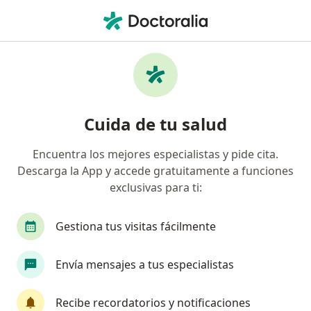
Men
Dolor De Cabeza • Bucaramanga, Santander
Filtros
• 1
Seguro
Mapa
Especialistas en Dolor de cabeza en
Cuida de tu salud
Bucaramanga
Encuentra los mejores especialistas y pide cita.
Descarga la App y accede gratuitamente a funciones
¿Qué especialidad estás buscando?
exclusivas para ti:
Médico general
Neurólogo
Técnico en Lab
Gestiona tus visitas fácilmente
Envía mensajes a tus especialistas
Recibe recordatorios y notificaciones