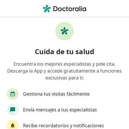
Men
Pielonefritis • Tocancipá, Cundinamarca
Filtros
• 1
Seguro
Mapa
Especialistas en Pielonefritis en Tocancipá
Cuida de tu salud
Encuentra los mejores especialistas y pide cita.
¿Qué especialidad estás buscando?
Descarga la App y accede gratuitamente a funciones
Médico general
Médico laboral
Urólogo
exclusivas para ti:
Gestiona tus visitas fácilmente
Envía mensajes a tus especialistas
Recibe recordatorios y notificaciones