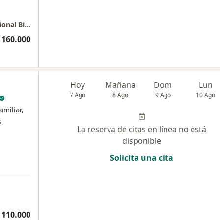
Cajicá - Consulta Domiciliaria Medicina Funcional Biorreguladora
 160.000
Hoy
Mañana
Dom
Lun
7 Ago
8 Ago
9 Ago
10 Ago
amiliar,
s
La reserva de citas en línea no está
disponible
Solicita una cita
 110.000