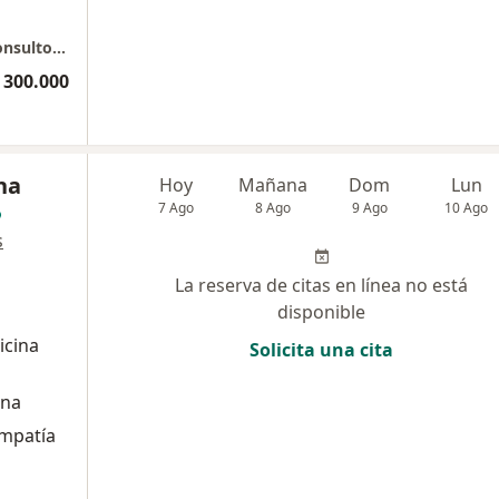
Hospital universitario san ignacio. Piso 7. Consultorios SIPE
 300.000
na
Hoy
Mañana
Dom
Lun
7 Ago
8 Ago
9 Ago
10 Ago
s
La reserva de citas en línea no está
disponible
icina
Solicita una cita
ana
empatía