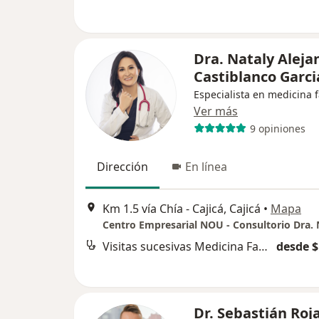
Dra. Nataly Aleja
Castiblanco Garci
Especialista en medicina f
Ver más
9 opiniones
Dirección
En línea
Km 1.5 vía Chía - Cajicá, Cajicá
•
Mapa
Visitas sucesivas Medicina Familiar
desde $
Dr. Sebastián Roj