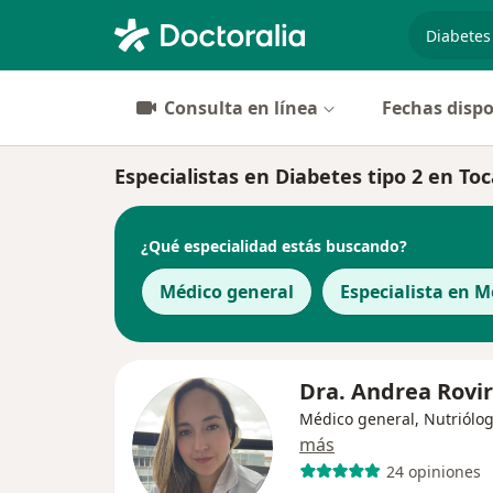
especiali
Consulta en línea
Fechas dispo
Especialistas en Diabetes tipo 2 en To
¿Qué especialidad estás buscando?
Médico general
Especialista en M
Dra. Andrea Rovi
Médico general, Nutriólo
más
24 opiniones