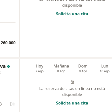
disponible
Solicita una cita
 260.000
lva
Hoy
Mañana
Dom
Lun
7 Ago
8 Ago
9 Ago
10 Ago
s
La reserva de citas en línea no está
disponible
Solicita una cita
3
Dirección 4
En línea