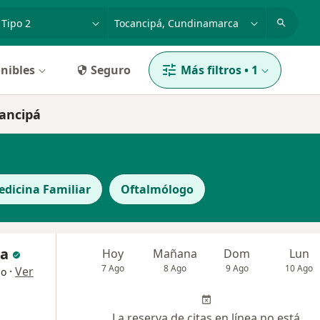
dad, enfermedad o nombre
p. ej. Bogotá
nibles
Seguro
Más filtros
•
1
cancipá
edicina Familiar
Oftalmólogo
ra
Hoy
Mañana
Dom
Lun
7 Ago
8 Ago
9 Ago
10 Ago
·
Ver
go
La reserva de citas en línea no está