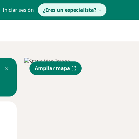
Iniciar sesión
¿Eres un especialista?
Ampliar mapa
Mar
Mié
Jue
11 Ago
12 Ago
13 Ago