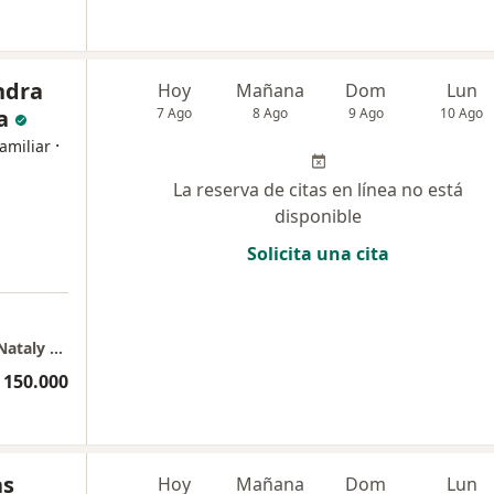
ndra
Hoy
Mañana
Dom
Lun
a
7 Ago
8 Ago
9 Ago
10 Ago
·
amiliar
La reserva de citas en línea no está
disponible
Solicita una cita
Centro Empresarial NOU - Consultorio Dra. Nataly Castiblanco
 150.000
as
Hoy
Mañana
Dom
Lun