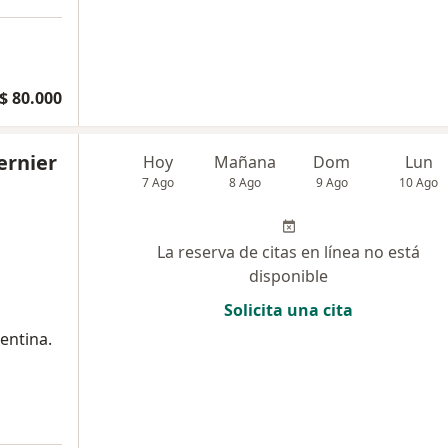
$ 80.000
ernier
Hoy
Mañana
Dom
Lun
7 Ago
8 Ago
9 Ago
10 Ago
La reserva de citas en línea no está
disponible
Solicita una cita
entina.