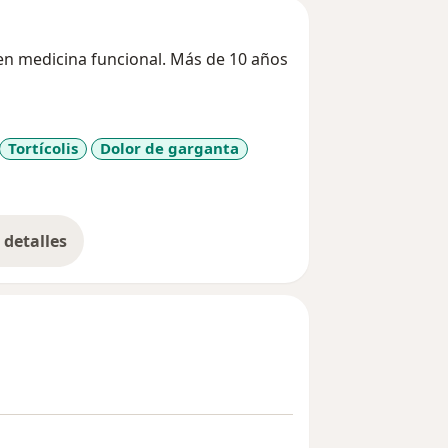
en medicina funcional. Más de 10 años
Tortícolis
Dolor de garganta
r_more_diseases
detalles
bre la experiencia