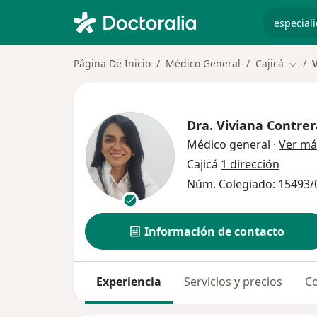
especiali
Página De Inicio
Médico General
Cajicá
V
Cambi
Dra.
Viviana Contrer
Médico general
·
Ver má
Cajicá
1 dirección
Núm. Colegiado: 15493/
Información de contacto
Experiencia
Servicios y precios
Co