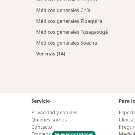
Médicos generales Chía
Médicos generales Zipaquirá
Médicos generales Fusagasugá
Médicos generales Soacha
Ver más (14)
Más en esta categoría: Ciudades ce
Servicio
Para l
Privacidad y cookies
Especia
Quiénes somos
Clínica
Contacto
Pregun
Empleos
Medic
Nuevas posiciones