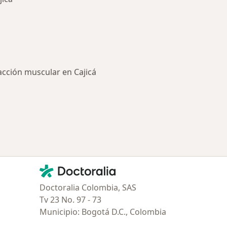
acción muscular en Cajicá
ría: Enfermedades más tratadas
Contacto
Doctoralia - Página de inicio
Doctoralia Colombia, SAS
Tv 23 No. 97 - 73
Municipio: Bogotá D.C., Colombia