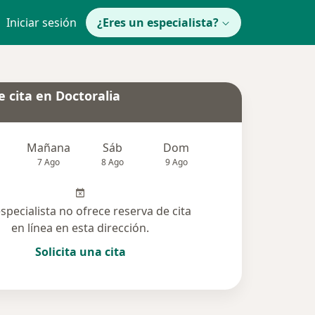
Iniciar sesión
¿Eres un especialista?
 cita en Doctoralia
Mañana
Sáb
Dom
Lun
Mar
7 Ago
8 Ago
9 Ago
10 Ago
11 Ag
especialista no ofrece reserva de cita
en línea en esta dirección.
Solicita una cita