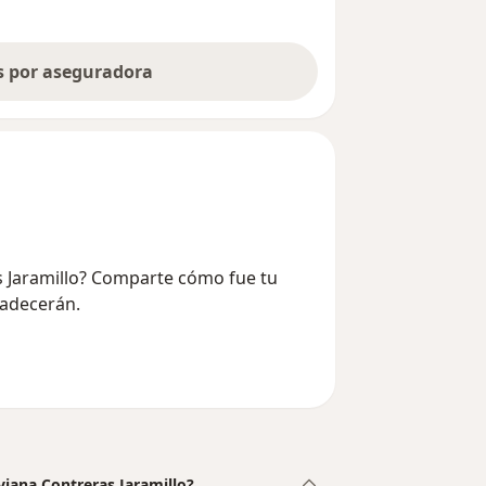
as por aseguradora
as Jaramillo? Comparte cómo fue tu
radecerán.
iviana Contreras Jaramillo?