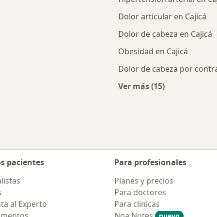
Dolor articular en Cajicá
Dolor de cabeza en Cajicá
Obesidad en Cajicá
Dolor de cabeza por contr
Ver más (15)
rcanas a Cajicá
Más en esta catego
os pacientes
Para profesionales
listas
Planes y precios
s
Para doctores
ta al Experto
Para clinicas
amentos
Noa Notes
nuevo