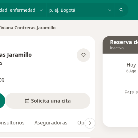
dad, enfermedad o nombre
p. ej. Bogotá
iviana Contreras Jaramillo
ar de ciudad
Reserva de
Inactivo
as Jaramillo
sobre las especializaciones
s
Hoy
6 Ago
09
Este 
Solicita una cita
nsultorios
Aseguradoras
Opiniones