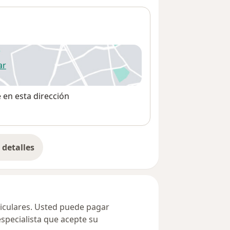
ar
 abre en una nueva pestaña
e en esta dirección
detalles
bre la dirección
ticulares. Usted puede pagar
especialista que acepte su