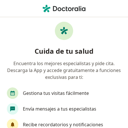
Men
Queratocono • Sabaneta, Antioquia
Filtros
• 1
Seguro
Mapa
Especialistas en Queratocono en Sabaneta
Cuida de tu salud
Encuentra los mejores especialistas y pide cita.
¿Qué especialidad estás buscando?
Descarga la App y accede gratuitamente a funciones
Optómetra
Médico general
Pediatra
exclusivas para ti:
Gestiona tus visitas fácilmente
Envía mensajes a tus especialistas
Recibe recordatorios y notificaciones