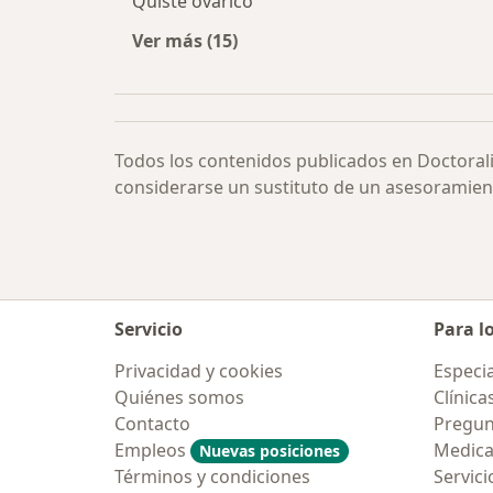
Quiste ovárico
Ver más (15)
Más en esta categoría: Otras enfe
Todos los contenidos publicados en Doctoral
considerarse un sustituto de un asesoramien
Servicio
Para l
Privacidad y cookies
Especia
Quiénes somos
Clínica
Contacto
Pregun
Empleos
Medic
Nuevas posiciones
Términos y condiciones
Servici