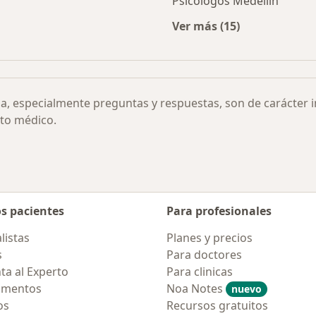
Psicólogos Medellín
Ver más (15)
rmedades
Más en esta categor
ia, especialmente preguntas y respuestas, son de carácter 
to médico.
os pacientes
Para profesionales
listas
Planes y precios
s
Para doctores
ta al Experto
Para clinicas
amentos
Noa Notes
nuevo
os
Recursos gratuitos