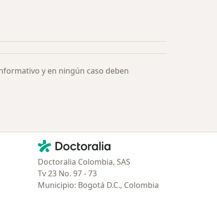
ía: Especialistas más solicitados
informativo y en ningún caso deben
Contacto
Doctoralia - Página de inicio
Doctoralia Colombia, SAS
Tv 23 No. 97 - 73
Municipio: Bogotá D.C., Colombia