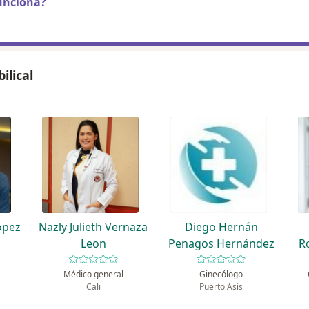
unciona?
ilical
ópez
Nazly Julieth Vernaza
Diego Hernán
Leon
Penagos Hernández
R
Médico general
Ginecólogo
Cali
Puerto Asís